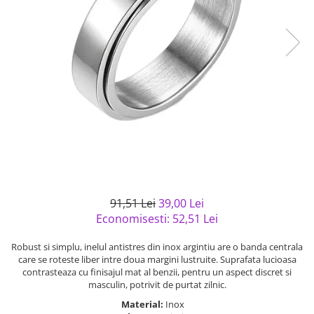
Bijuterii argint cu pietre
Pandantive mireasa
semipretioase
Bijuterii de Lux
Bijuterii argint placat cu aur
Bijuterii gotice si rock
Bijuterii argint cu diverse
Bijuterii Handmade
materiale
Bijuterii fantezie
Bijuterii argint cu murano
Casete si cutii de bijuterii
Bijuterii tungsten
Accesorii Piele
Cadouri
Solutii si lavete de curatare
91,51 Lei
39,00 Lei
bijuterii argint
Economisesti:
52,51
Lei
Robust si simplu, inelul antistres din inox argintiu are o banda centrala
care se roteste liber intre doua margini lustruite. Suprafata lucioasa
contrasteaza cu finisajul mat al benzii, pentru un aspect discret si
masculin, potrivit de purtat zilnic.
Material:
Inox