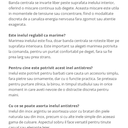
Banda centrala se invarte liber peste suprafata inelului interior,
oferind o miscare continua sub degete. Aceasta miscare este utila
in momentele de tensiune sau concentrare, fiind o modalitate
discreta de a canaliza energia nervoasa fara zgomot sau atentie
exagerata.
Este inelul reglabil ca marime?
Marimea inelului este fixa, doar banda centrala se roteste liber pe
suprafata interioara. Este important sa alegeti marimea potrivita
la comanda, pentru un purtat confortabil pe deget, fara sa fie
prea larg sau prea strans.
Pentru cine este potrivit acest inel antistres?
Inelul este potrivit pentru barbati care cauta un accesoriu simplu,
fara pietre sau ornamente, dar cu o functie practica. Se preteaza
pentru purtare zilnica, la birou, in timpul studiului sau in orice
moment in care aveti nevoie de o distractie discreta pentru
maini.
Cu ce se poate asorta inelul antistres?
Inelul din inox argintiu se asorteaza usor cu bratari din piele
naturala sau din inox, precum si cu alte inele simple din aceeasi
gama de culoare. Aspectul sobru il face versatil pentru tinute
casual sau elegante lejer.