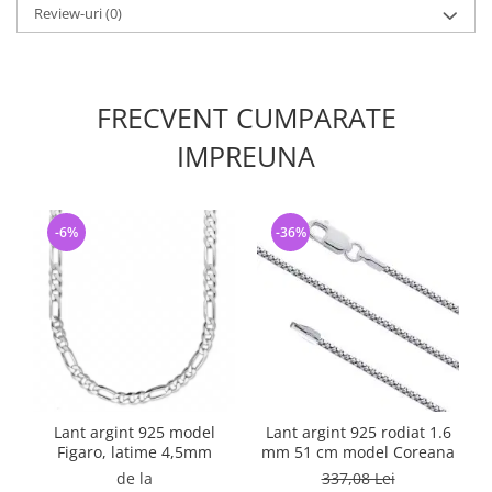
Review-uri
(0)
FRECVENT CUMPARATE
IMPREUNA
-6%
-36%
Lant argint 925 model
Lant argint 925 rodiat 1.6
Figaro, latime 4,5mm
mm 51 cm model Coreana
de la
337,08 Lei