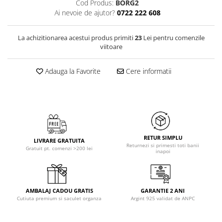
Cod Produs:
BORG2
Ai nevoie de ajutor?
0722 222 608
La achizitionarea acestui produs primiti
23
Lei pentru comenzile
viitoare
Adauga la Favorite
Cere informatii
RETUR SIMPLU
LIVRARE GRATUITA
Returnezi si primesti toti banii
Gratuit pt. comenzi >200 lei
inapoi
AMBALAJ CADOU GRATIS
GARANTIE 2 ANI
Cutiuta premium si saculet organza
Argint 925 validat de ANPC