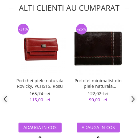
ALTI CLIENTI AU CUMPARAT
-31%
-26%
-
Portchei piele naturala
Portofel minimalist din
Cu
Rovicky, PCH515, Rosu
piele naturala
M
PORMG047
(f
165,74 Lei
122,02 Lei
115,00 Lei
90,00 Lei
ADAUGA IN COS
ADAUGA IN COS