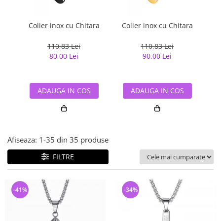
Bijuterii argint cu pietre
Pandantive mireasa
semipretioase
Bijuterii de Lux
Bijuterii argint placat cu aur
Colier inox cu Chitara
Colier inox cu Chitara
Col
Bijuterii gotice si rock
Bijuterii argint cu diverse
Bijuterii Handmade
110,83 Lei
110,83 Lei
materiale
80,00 Lei
90,00 Lei
Bijuterii fantezie
Bijuterii argint cu murano
Casete si cutii de bijuterii
Bijuterii tungsten
ADAUGA IN COS
ADAUGA IN COS
Accesorii Piele
Cadouri
Solutii si lavete de curatare
Afiseaza:
1-
35
din
35
produse
bijuterii argint
FILTRE
-41%
-34%