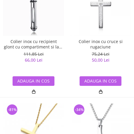
Colier inox cu recipient
Colier inox cu cruce si
glont cu compartiment si lant
rugaciune
3 x 55 cm
111,85 Lei
75,24 Lei
66,00 Lei
50,00 Lei
ADAUGA IN COS
ADAUGA IN COS
-81%
-34%