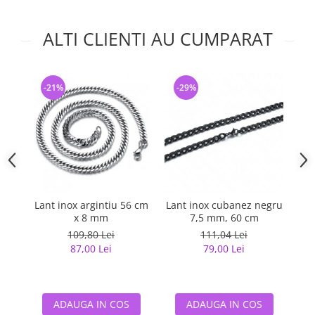
ALTI CLIENTI AU CUMPARAT
-21%
-29%
-
Lant inox argintiu 56 cm
Lant inox cubanez negru
La
x 8 mm
7,5 mm, 60 cm
109,80 Lei
111,04 Lei
87,00 Lei
79,00 Lei
ADAUGA IN COS
ADAUGA IN COS