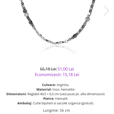
Bijuterii argint cu pietre
Pandantive mireasa
semipretioase
Bijuterii de Lux
Bijuterii argint placat cu aur
Bijuterii gotice si rock
Bijuterii argint cu diverse
Bijuterii Handmade
materiale
Bijuterii fantezie
Bijuterii argint cu murano
Casete si cutii de bijuterii
Bijuterii tungsten
Accesorii Piele
Cadouri
66,18 Lei
51,00 Lei
Solutii si lavete de curatare
Economisesti:
15,18
Lei
bijuterii argint
Culoare:
Argintiu
Material:
Inox, hematite
Dimensiuni:
Reglabil 49,5 + 6,5 cm (vezi poze pt. alte dimensiuni)
Pietre:
Hematit
Ambalaj:
Cutie bijuterii si saculet organza (gratuit)
Lungime
:
56 cm