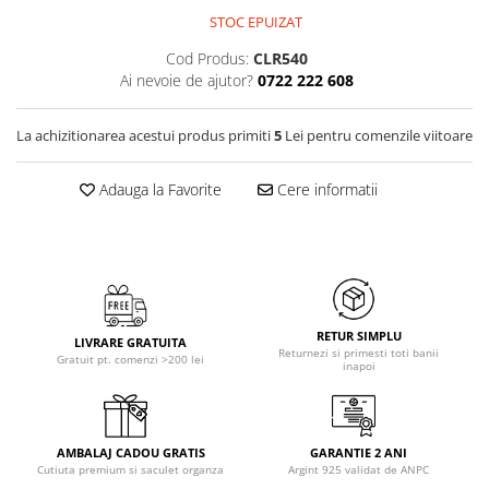
STOC EPUIZAT
Cod Produs:
CLR540
Ai nevoie de ajutor?
0722 222 608
La achizitionarea acestui produs primiti
5
Lei pentru comenzile viitoare
Adauga la Favorite
Cere informatii
RETUR SIMPLU
LIVRARE GRATUITA
Returnezi si primesti toti banii
Gratuit pt. comenzi >200 lei
inapoi
AMBALAJ CADOU GRATIS
GARANTIE 2 ANI
Cutiuta premium si saculet organza
Argint 925 validat de ANPC