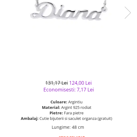
Bijuterii argint cu pietre
Pandantive mireasa
semipretioase
Bijuterii de Lux
Bijuterii argint placat cu aur
Bijuterii gotice si rock
Bijuterii argint cu diverse
Bijuterii Handmade
materiale
Bijuterii fantezie
Bijuterii argint cu murano
Casete si cutii de bijuterii
Bijuterii tungsten
Accesorii Piele
Cadouri
131,17 Lei
124,00 Lei
Solutii si lavete de curatare
Economisesti:
7,17
Lei
bijuterii argint
Culoare:
Argintiu
Material:
Argint 925 rodiat
Pietre:
Fara pietre
Ambalaj:
Cutie bijuterii si saculet organza (gratuit)
Lungime
:
48 cm