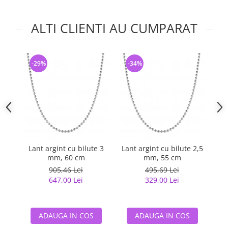
ALTI CLIENTI AU CUMPARAT
-29%
-34%
-
Lant argint cu bilute 3
Lant argint cu bilute 2,5
Lan
mm, 60 cm
mm, 55 cm
905,46 Lei
495,69 Lei
647,00 Lei
329,00 Lei
ADAUGA IN COS
ADAUGA IN COS