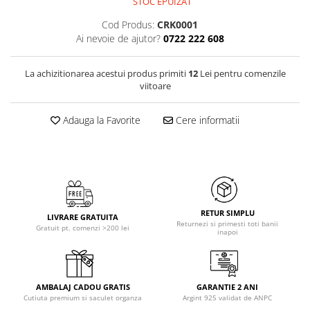
STOC EPUIZAT
Cod Produs:
CRK0001
Ai nevoie de ajutor?
0722 222 608
La achizitionarea acestui produs primiti
12
Lei pentru comenzile
viitoare
Adauga la Favorite
Cere informatii
RETUR SIMPLU
LIVRARE GRATUITA
Returnezi si primesti toti banii
Gratuit pt. comenzi >200 lei
inapoi
AMBALAJ CADOU GRATIS
GARANTIE 2 ANI
Cutiuta premium si saculet organza
Argint 925 validat de ANPC