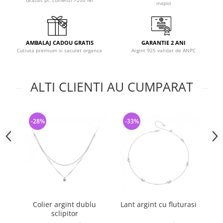
inapoi
AMBALAJ CADOU GRATIS
GARANTIE 2 ANI
Cutiuta premium si saculet organza
Argint 925 validat de ANPC
ALTI CLIENTI AU CUMPARAT
-28%
-33%
-
Colier argint dublu
Lant argint cu fluturasi
sclipitor