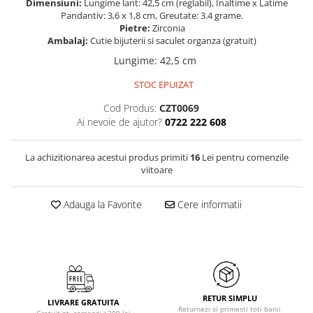
Dimensiuni:
Lungime lant: 42,5 cm (reglabil), Inaltime x Latime
Pandantiv: 3,6 x 1,8 cm, Greutate: 3.4 grame.
Pietre:
Zirconia
Ambalaj:
Cutie bijuterii si saculet organza (gratuit)
Lungime
:
42,5 cm
STOC EPUIZAT
Cod Produs:
CZT0069
Ai nevoie de ajutor?
0722 222 608
La achizitionarea acestui produs primiti
16
Lei pentru comenzile
viitoare
Adauga la Favorite
Cere informatii
RETUR SIMPLU
LIVRARE GRATUITA
Returnezi si primesti toti banii
Gratuit pt. comenzi >200 lei