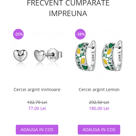
FRECVENT CUMPARATE
IMPREUNA
-25%
-38%
Cercei argint inimioare
Cercei argint Lemon
102,70 Lei
292,50 Lei
77,00 Lei
180,00 Lei
ADAUGA IN COS
ADAUGA IN COS