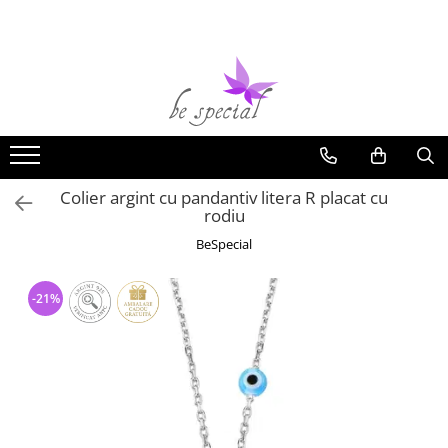
Bijuterii argint
Bijuterii Femei
Bijuterii Barbati
Bijuterii inox
Alte Bijuterii & Accesorii
Cercei argint
Inele Dama
Bratari Barbati
Bratari Inox
Bijuterii cu perle
Lantisoare argint
Cercei Dama
Inele Barbati
Coliere Inox
Bijuterii cu pietre semipretioase
Pandantive argint
Bratari Dama
Coliere Barbati
Inele Inox
Bijuterii placate cu aur
Colier argint cu pandantiv litera R placat cu
Inele argint
Lanturi Dama
Cercei Barbati
Lanturi Inox
Bijuterii copii
rodiu
Bratari argint
Pandantive Femei
Lanturi Barbati
Pandantive Inox
Bijuterii piele
BeSpecial
Coliere argint
Coliere Dama
Butoni Barbati
Cercei Inox
Bijuterii Mireasa
Seturi argint
Seturi Dama
Talismane
Butoni Inox
Inele de logodna
-21%
Verighete
Talismane argint
Butoni Dama
Portchei Barbati
Cercei mireasa
Bijuterii argint cu perle
Brose Dama
Pandantive Barbati
Coliere mireasa
Bijuterii argint cu zirconii
Talismane
Bratari mireasa
Bijuterii argint simplu
Martisoare argint
Seturi mireasa