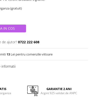
organza (gratuit)
A IN COS
e de ajutor?
0722 222 608
imiti
13
Lei pentru comenzile viitoare
informatii
ATIS
GARANTIE 2 ANI
 organza
Argint 925 validat de ANPC