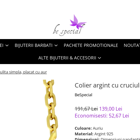
EI
BIJUTERII BARBATI
PACHETE PROMOTIONALE
NOUTA
ALTE BIJUTERII & ACCESORII
iulita simpla, placat cu aur
Colier argint cu cruciul
BeSpecial
191,67 Lei
139,00 Lei
Economisesti:
52,67
Lei
Culoare:
Auriu
Material:
Argint 925
Dimensiuni:
Dimensiuni pandantiv