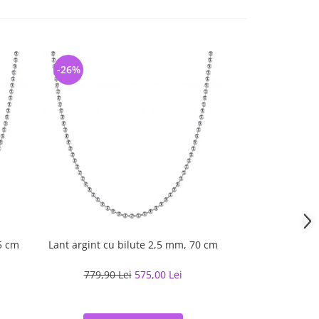
-26%
-25%
5 cm
Lant argint cu bilute 2,5 mm, 70 cm
Lant argint cu
779,90 Lei
575,00 Lei
787,83 L