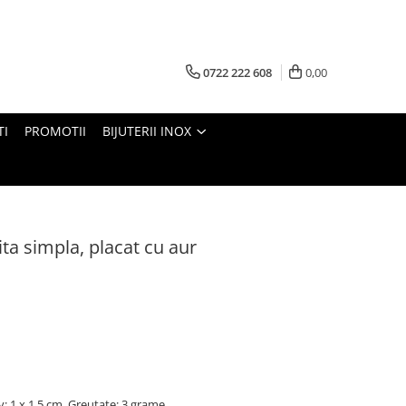
0722 222 608
0,00
TI
PROMOTII
BIJUTERII INOX
ita simpla, placat cu aur
: 1 x 1,5 cm. Greutate: 3 grame.