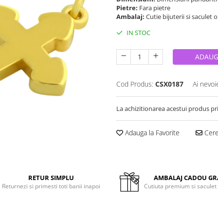
Pietre:
Fara pietre
Ambalaj:
Cutie bijuterii si saculet 
IN STOC
ADAUG
Cod Produs:
CSX0187
Ai nevoi
La achizitionarea acestui produs pr
Adauga la Favorite
Cere 
RETUR SIMPLU
AMBALAJ CADOU GR
Returnezi si primesti toti banii inapoi
Cutiuta premium si saculet