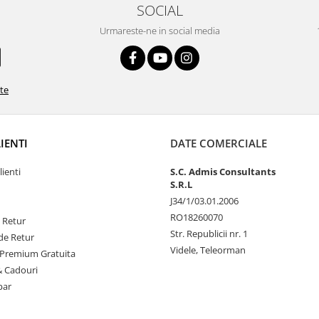
SOCIAL
Urmareste-ne in social media
ate
LIENTI
DATE COMERCIALE
lienti
S.C. Admis Consultants
S.R.L
J34/1/03.01.2006
RO18260070
e Retur
Str. Republicii nr. 1
de Retur
Videle, Teleorman
Premium Gratuita
& Cadouri
par