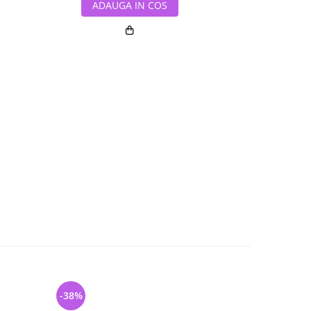
ADAUGA IN COS
ADAUG
-38%
-33%