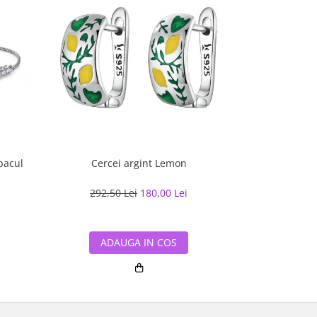
pacul
Cercei argint Lemon
Bratara argint
292,50 Lei
180,00 Lei
293,01
ADAUGA IN COS
ADA