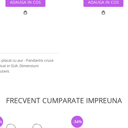
ADAUGA IN COS
ADAUGA IN COS
aj: placat cu aur - Pandantiv cruce
ricat in SUA. Dimensiuni
terii.
FRECVENT CUMPARATE IMPREUNA
%
-34%