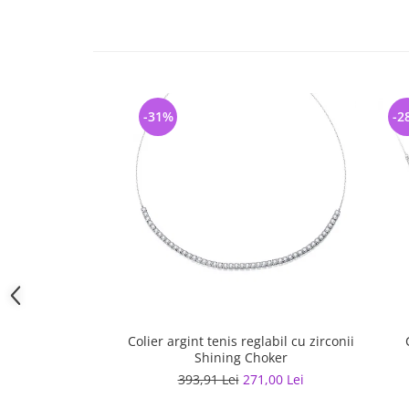
-31%
-2
Colier argint tenis reglabil cu zirconii
Shining Choker
393,91 Lei
271,00 Lei