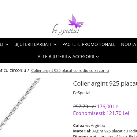
EI
BIJUTERII BARBATI
PACHETE PROMOTIONALE
NOUTA
ALTE BIJUTERII & ACCESORII
nt cu zirconiu /
Colier argint 925 placat cu rodiu cu zirconiu
Colier argint 925 placa
BeSpecial
297,70 Lei
176,00 Lei
Economisesti:
121,70
Lei
Culoare:
Argintiu
Material:
Argint 925 placat cu rod
Dimensiuni:
Lungime: 45 cm, Piet