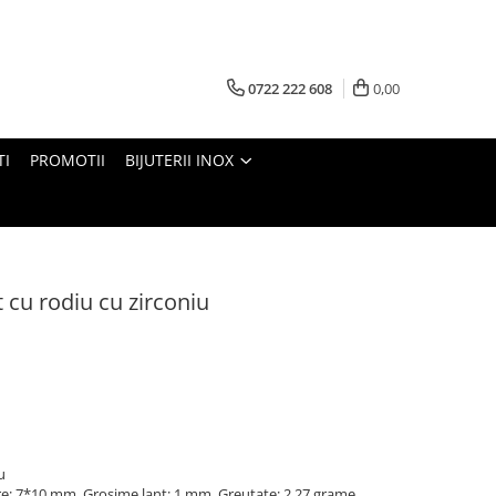
0722 222 608
0,00
TI
PROMOTII
BIJUTERII INOX
t cu rodiu cu zirconiu
iu
re: 7*10 mm, Grosime lant: 1 mm, Greutate: 2,27 grame