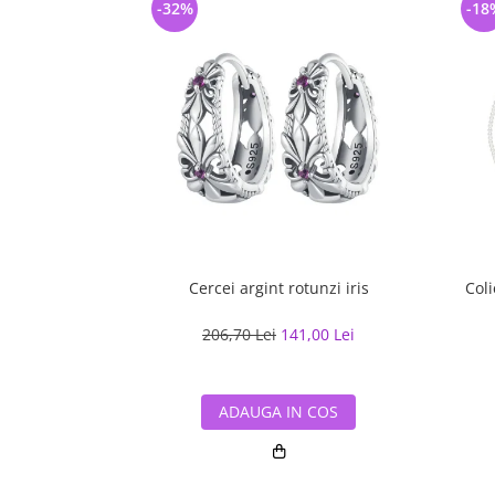
-32%
-18
Cercei argint rotunzi iris
Coli
206,70 Lei
141,00 Lei
ADAUGA IN COS