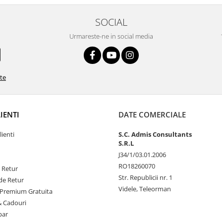
SOCIAL
Urmareste-ne in social media
ate
LIENTI
DATE COMERCIALE
lienti
S.C. Admis Consultants
S.R.L
J34/1/03.01.2006
RO18260070
e Retur
Str. Republicii nr. 1
de Retur
Videle, Teleorman
Premium Gratuita
& Cadouri
par