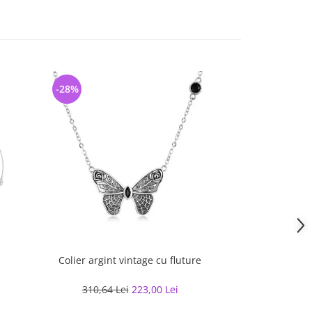
-28%
-26%
Colier argint vintage cu fluture
Colier arg
310,64 Lei
223,00 Lei
260,00 L