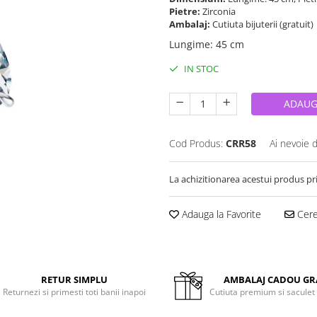
Pietre:
Zirconia
Ambalaj:
Cutiuta bijuterii (gratuit)
Lungime
:
45 cm
IN STOC
ADAUG
Cod Produs:
CRR58
Ai nevoie 
La achizitionarea acestui produs pr
Adauga la Favorite
Cere 
RETUR SIMPLU
AMBALAJ CADOU GR
Returnezi si primesti toti banii inapoi
Cutiuta premium si saculet