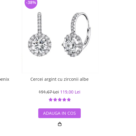
-38%
-25%
oenix
Cercei argint cu zirconii albe
Cercei 
191,67 Lei
119,00 Lei
102,7
ADAUGA IN COS
ADA