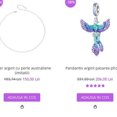
%
-38%
er argint cu perle australiene
Pandantiv argint pasarea ph
(imitatii)
183,74 Lei
150,00 Lei
331,50 Lei
206,00 Lei
ADAUGA IN COS
ADAUGA IN COS