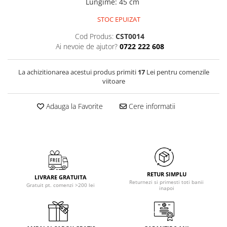
Lungime
:
45 cm
STOC EPUIZAT
Cod Produs:
CST0014
Ai nevoie de ajutor?
0722 222 608
La achizitionarea acestui produs primiti
17
Lei pentru comenzile
viitoare
Adauga la Favorite
Cere informatii
RETUR SIMPLU
LIVRARE GRATUITA
Returnezi si primesti toti banii
Gratuit pt. comenzi >200 lei
inapoi