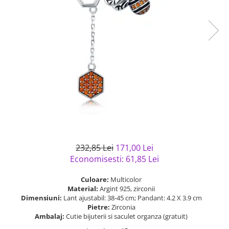
Bijuterii argint cu pietre
Pandantive mireasa
semipretioase
Bijuterii de Lux
Bijuterii argint placat cu aur
Bijuterii gotice si rock
Bijuterii argint cu diverse
Bijuterii Handmade
materiale
Bijuterii fantezie
Bijuterii argint cu murano
Casete si cutii de bijuterii
Bijuterii tungsten
Accesorii Piele
Cadouri
Solutii si lavete de curatare
232,85 Lei
171,00 Lei
bijuterii argint
Economisesti:
61,85
Lei
Culoare:
Multicolor
Material:
Argint 925, zirconii
Dimensiuni:
Lant ajustabil: 38-45 cm; Pandant: 4.2 X 3.9 cm
Pietre:
Zirconia
Ambalaj:
Cutie bijuterii si saculet organza (gratuit)