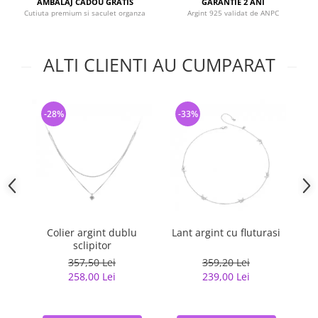
AMBALAJ CADOU GRATIS
GARANTIE 2 ANI
Cutiuta premium si saculet organza
Argint 925 validat de ANPC
ALTI CLIENTI AU CUMPARAT
-28%
-33%
-
Colier argint dublu
Lant argint cu fluturasi
sclipitor
357,50 Lei
359,20 Lei
258,00 Lei
239,00 Lei