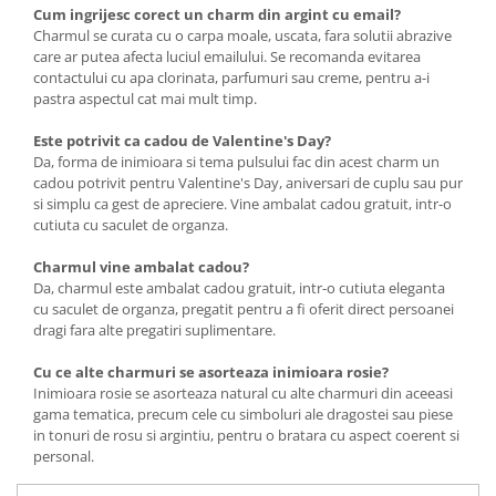
Cum ingrijesc corect un charm din argint cu email?
Charmul se curata cu o carpa moale, uscata, fara solutii abrazive
care ar putea afecta luciul emailului. Se recomanda evitarea
contactului cu apa clorinata, parfumuri sau creme, pentru a-i
pastra aspectul cat mai mult timp.
Este potrivit ca cadou de Valentine's Day?
Da, forma de inimioara si tema pulsului fac din acest charm un
cadou potrivit pentru Valentine's Day, aniversari de cuplu sau pur
si simplu ca gest de apreciere. Vine ambalat cadou gratuit, intr-o
cutiuta cu saculet de organza.
Charmul vine ambalat cadou?
Da, charmul este ambalat cadou gratuit, intr-o cutiuta eleganta
cu saculet de organza, pregatit pentru a fi oferit direct persoanei
dragi fara alte pregatiri suplimentare.
Cu ce alte charmuri se asorteaza inimioara rosie?
Inimioara rosie se asorteaza natural cu alte charmuri din aceeasi
gama tematica, precum cele cu simboluri ale dragostei sau piese
in tonuri de rosu si argintiu, pentru o bratara cu aspect coerent si
personal.