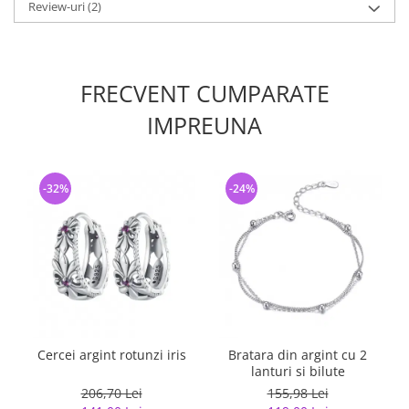
Review-uri
(2)
FRECVENT CUMPARATE
IMPREUNA
-32%
-24%
Cercei argint rotunzi iris
Bratara din argint cu 2
lanturi si bilute
206,70 Lei
155,98 Lei