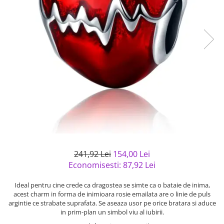
Bijuterii argint cu pietre
Pandantive mireasa
semipretioase
Bijuterii de Lux
Bijuterii argint placat cu aur
Bijuterii gotice si rock
Bijuterii argint cu diverse
Bijuterii Handmade
materiale
Bijuterii fantezie
Bijuterii argint cu murano
Casete si cutii de bijuterii
Bijuterii tungsten
Accesorii Piele
Cadouri
Solutii si lavete de curatare
bijuterii argint
241,92 Lei
154,00 Lei
Economisesti:
87,92
Lei
Ideal pentru cine crede ca dragostea se simte ca o bataie de inima,
acest charm in forma de inimioara rosie emailata are o linie de puls
argintie ce strabate suprafata. Se aseaza usor pe orice bratara si aduce
in prim-plan un simbol viu al iubirii.