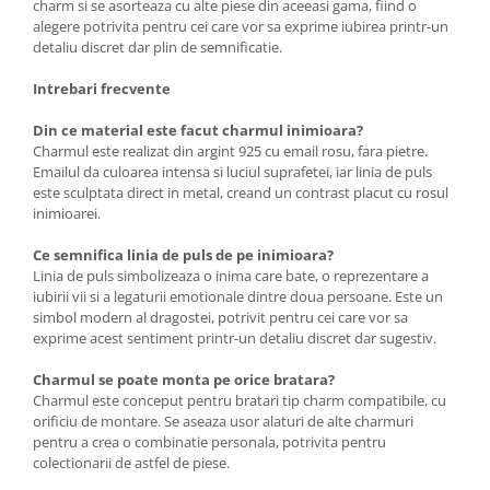
charm si se asorteaza cu alte piese din aceeasi gama, fiind o
alegere potrivita pentru cei care vor sa exprime iubirea printr-un
detaliu discret dar plin de semnificatie.
Intrebari frecvente
Din ce material este facut charmul inimioara?
Charmul este realizat din argint 925 cu email rosu, fara pietre.
Emailul da culoarea intensa si luciul suprafetei, iar linia de puls
este sculptata direct in metal, creand un contrast placut cu rosul
inimioarei.
Ce semnifica linia de puls de pe inimioara?
Linia de puls simbolizeaza o inima care bate, o reprezentare a
iubirii vii si a legaturii emotionale dintre doua persoane. Este un
simbol modern al dragostei, potrivit pentru cei care vor sa
exprime acest sentiment printr-un detaliu discret dar sugestiv.
Charmul se poate monta pe orice bratara?
Charmul este conceput pentru bratari tip charm compatibile, cu
orificiu de montare. Se aseaza usor alaturi de alte charmuri
pentru a crea o combinatie personala, potrivita pentru
colectionarii de astfel de piese.