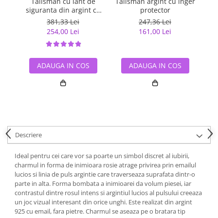
Talisman cu lant de
Talisman argint cu inger
Lan
siguranta din argint cu
protector
cr
inimioara placat cu rodiu
381,33 Lei
247,36 Lei
254,00 Lei
161,00 Lei
ADAUGA IN COS
ADAUGA IN COS
Descriere
Ideal pentru cei care vor sa poarte un simbol discret al iubirii,
charmul in forma de inimioara rosie atrage privirea prin emailul
lucios si linia de puls argintie care traverseaza suprafata dintr-o
parte in alta. Forma bombata a inimioarei da volum piesei, iar
contrastul dintre rosul intens si argintiul lucios al pulsului creeaza
un joc vizual interesant din orice unghi. Este realizat din argint
925 cu email, fara pietre. Charmul se aseaza pe o bratara tip