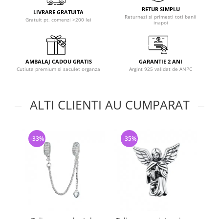
RETUR SIMPLU
LIVRARE GRATUITA
Returnezi si primesti toti banii
Gratuit pt. comenzi >200 lei
inapoi
AMBALAJ CADOU GRATIS
GARANTIE 2 ANI
Cutiuta premium si saculet organza
Argint 925 validat de ANPC
ALTI CLIENTI AU CUMPARAT
-33%
-35%
-