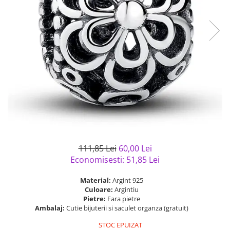
Bijuterii argint cu pietre
Pandantive mireasa
semipretioase
Bijuterii de Lux
Bijuterii argint placat cu aur
Bijuterii gotice si rock
Bijuterii argint cu diverse
Bijuterii Handmade
materiale
Bijuterii fantezie
Bijuterii argint cu murano
Casete si cutii de bijuterii
Bijuterii tungsten
Accesorii Piele
Cadouri
Solutii si lavete de curatare
111,85 Lei
60,00 Lei
bijuterii argint
Economisesti:
51,85
Lei
Material:
Argint 925
Culoare:
Argintiu
Pietre:
Fara pietre
Ambalaj:
Cutie bijuterii si saculet organza (gratuit)
STOC EPUIZAT