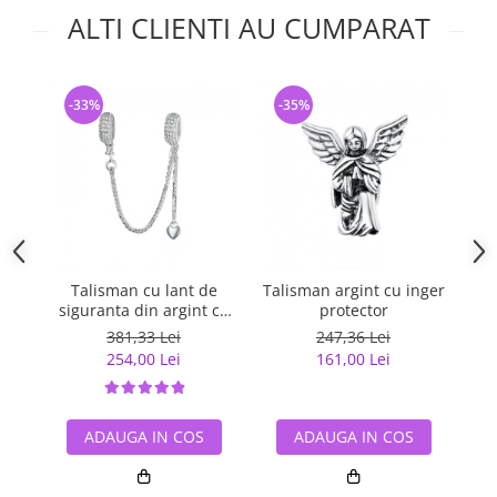
ALTI CLIENTI AU CUMPARAT
-33%
-35%
-
Talisman cu lant de
Talisman argint cu inger
Lan
siguranta din argint cu
protector
cr
inimioara placat cu rodiu
381,33 Lei
247,36 Lei
254,00 Lei
161,00 Lei
ADAUGA IN COS
ADAUGA IN COS