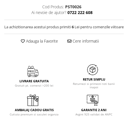
Cod Produs:
PST0026
Ai nevoie de ajutor?
0722 222 608
La achizitionarea acestui produs primiti
6
Lei pentru comenzile viitoare
Adauga la Favorite
Cere informatii
RETUR SIMPLU
LIVRARE GRATUITA
Returnezi si primesti toti banii
Gratuit pt. comenzi >200 lei
inapoi
AMBALAJ CADOU GRATIS
GARANTIE 2 ANI
Cutiuta premium si saculet organza
Argint 925 validat de ANPC