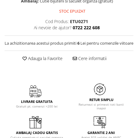
Ambalaj:
Cutie bijuterii si saculet organza (gratuit)
STOC EPUIZAT
Cod Produs:
ETU0271
Ai nevoie de ajutor?
0722 222 608
La achizitionarea acestui produs primiti
6
Lei pentru comenzile viitoare
Adauga la Favorite
Cere informatii
RETUR SIMPLU
LIVRARE GRATUITA
Returnezi si primesti toti banii
Gratuit pt. comenzi >200 lei
inapoi
AMBALAJ CADOU GRATIS
GARANTIE 2 ANI
Cutiuta premium si saculet organza
Argint 925 validat de ANPC