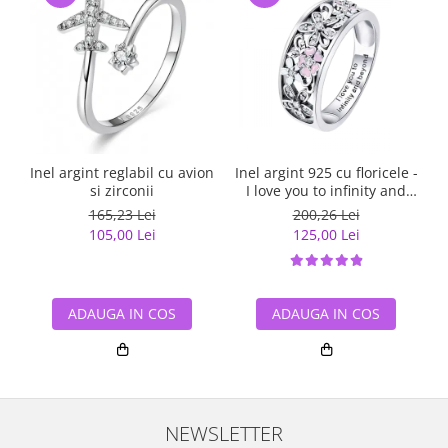
Inel argint reglabil cu avion
Inel argint 925 cu floricele -
si zirconii
I love you to infinity and
beyond - Be Nature
165,23 Lei
200,26 Lei
IST0055
105,00 Lei
125,00 Lei
ADAUGA IN COS
ADAUGA IN COS
NEWSLETTER