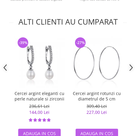
ALTI CLIENTI AU CUMPARAT
-39%
-27%
-
Cercei argint eleganti cu
Cercei argint rotunzi cu
Ce
perle naturale si zirconii
diametrul de 5 cm
236,61 Lei
309,40 Lei
144,00 Lei
227,00 Lei
ADAUGA IN COS
ADAUGA IN COS