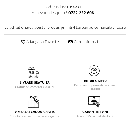
Cod Produs:
CPK271
Ai nevoie de ajutor?
0722 222 608
La achizitionarea acestui produs primiti
4
Lei pentru comenzile viitoare
Adauga la Favorite
Cere informatii
RETUR SIMPLU
LIVRARE GRATUITA
Returnezi si primesti toti banii
Gratuit pt. comenzi >200 lei
inapoi
AMBALAJ CADOU GRATIS
GARANTIE 2 ANI
Cutiuta premium si saculet organza
Argint 925 validat de ANPC