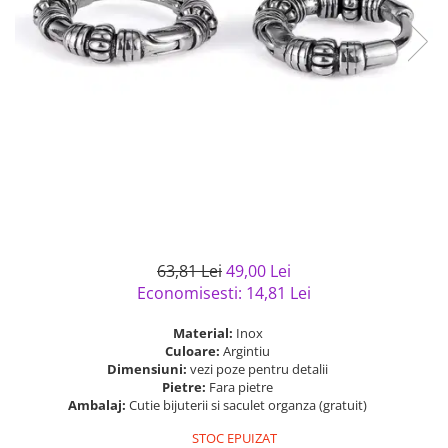
Bijuterii argint cu pietre
Pandantive mireasa
semipretioase
Bijuterii de Lux
Bijuterii argint placat cu aur
Bijuterii gotice si rock
Bijuterii argint cu diverse
Bijuterii Handmade
materiale
Bijuterii fantezie
Bijuterii argint cu murano
Casete si cutii de bijuterii
Bijuterii tungsten
Accesorii Piele
Cadouri
63,81 Lei
49,00 Lei
Solutii si lavete de curatare
Economisesti:
14,81
Lei
bijuterii argint
Material:
Inox
Culoare:
Argintiu
Dimensiuni:
vezi poze pentru detalii
Pietre:
Fara pietre
Ambalaj:
Cutie bijuterii si saculet organza (gratuit)
STOC EPUIZAT