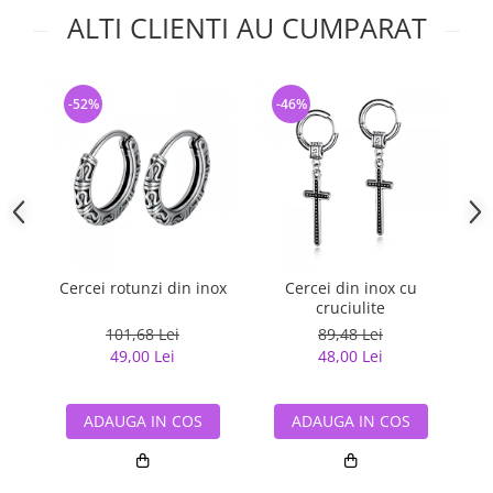
ALTI CLIENTI AU CUMPARAT
-52%
-46%
-
Cercei rotunzi din inox
Cercei din inox cu
Ce
cruciulite
101,68 Lei
89,48 Lei
49,00 Lei
48,00 Lei
ADAUGA IN COS
ADAUGA IN COS