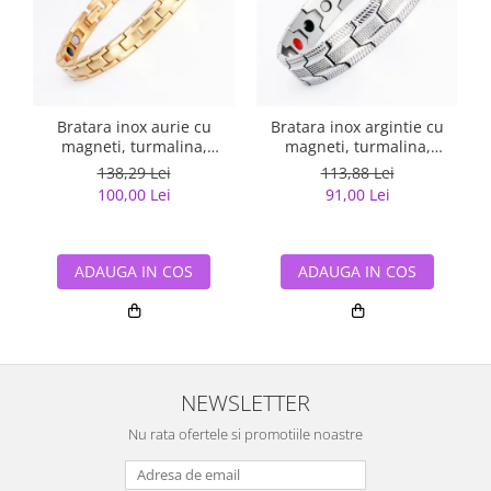
Bratara inox aurie cu
Bratara inox argintie cu
magneti, turmalina,
magneti, turmalina,
germaniu si anioni
germaniu si anioni
138,29 Lei
113,88 Lei
100,00 Lei
91,00 Lei
ADAUGA IN COS
ADAUGA IN COS
NEWSLETTER
Nu rata ofertele si promotiile noastre