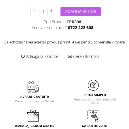
ADAUGA IN COS
Cod Produs:
CPK308
Ai nevoie de ajutor?
0722 222 608
La achizitionarea acestui produs primiti
4
Lei pentru comenzile viitoare
Adauga la Favorite
Cere informatii
RETUR SIMPLU
LIVRARE GRATUITA
Returnezi si primesti toti banii
Gratuit pt. comenzi >200 lei
inapoi
AMBALAJ CADOU GRATIS
GARANTIE 2 ANI