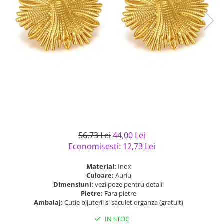
Bijuterii argint cu pietre
Pandantive mireasa
semipretioase
Bijuterii de Lux
Bijuterii argint placat cu aur
Bijuterii gotice si rock
Bijuterii argint cu diverse
Bijuterii Handmade
materiale
Bijuterii fantezie
Bijuterii argint cu murano
Casete si cutii de bijuterii
Bijuterii tungsten
Accesorii Piele
Cadouri
56,73 Lei
44,00 Lei
Solutii si lavete de curatare
Economisesti:
12,73
Lei
bijuterii argint
Material:
Inox
Culoare:
Auriu
Dimensiuni:
vezi poze pentru detalii
Pietre:
Fara pietre
Ambalaj:
Cutie bijuterii si saculet organza (gratuit)
IN STOC