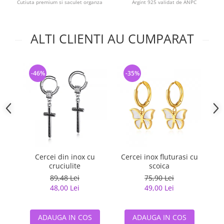
Cutiuta premium si saculet organza
Argint 925 validat de ANPC
ALTI CLIENTI AU CUMPARAT
-46%
-35%
-
Cercei din inox cu
Cercei inox fluturasi cu
Ce
cruciulite
scoica
89,48 Lei
75,90 Lei
48,00 Lei
49,00 Lei
ADAUGA IN COS
ADAUGA IN COS