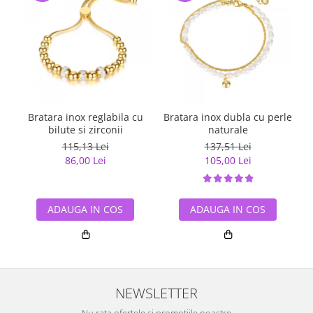
Bratara inox reglabila cu
Bratara inox dubla cu perle
B
bilute si zirconii
naturale
115,13 Lei
137,51 Lei
86,00 Lei
105,00 Lei
ADAUGA IN COS
ADAUGA IN COS
NEWSLETTER