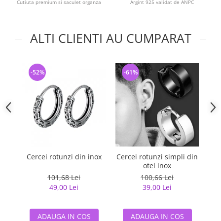
Cutiuta premium si saculet organza
Argint 925 validat de ANPC
ALTI CLIENTI AU CUMPARAT
-52%
-61%
-
Cercei rotunzi din inox
Cercei rotunzi simpli din
otel inox
101,68 Lei
100,66 Lei
49,00 Lei
39,00 Lei
ADAUGA IN COS
ADAUGA IN COS