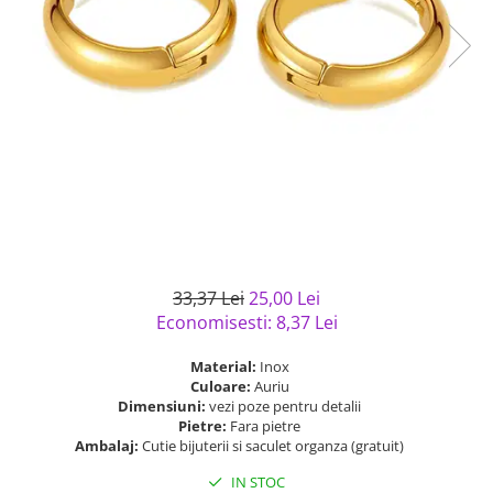
Bijuterii argint cu pietre
Pandantive mireasa
semipretioase
Bijuterii de Lux
Bijuterii argint placat cu aur
Bijuterii gotice si rock
Bijuterii argint cu diverse
Bijuterii Handmade
materiale
Bijuterii fantezie
Bijuterii argint cu murano
Casete si cutii de bijuterii
Bijuterii tungsten
Accesorii Piele
Cadouri
33,37 Lei
25,00 Lei
Solutii si lavete de curatare
Economisesti:
8,37
Lei
bijuterii argint
Material:
Inox
Culoare:
Auriu
Dimensiuni:
vezi poze pentru detalii
Pietre:
Fara pietre
Ambalaj:
Cutie bijuterii si saculet organza (gratuit)
IN STOC