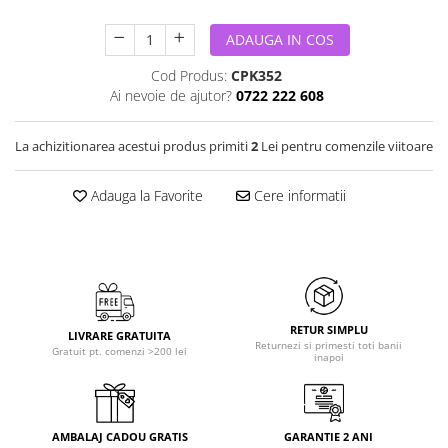
ADAUGA IN COS
Cod Produs:
CPK352
Ai nevoie de ajutor?
0722 222 608
La achizitionarea acestui produs primiti
2
Lei pentru comenzile viitoare
Adauga la Favorite
Cere informatii
RETUR SIMPLU
LIVRARE GRATUITA
Returnezi si primesti toti banii
Gratuit pt. comenzi >200 lei
inapoi
AMBALAJ CADOU GRATIS
GARANTIE 2 ANI