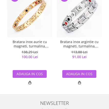
Bratara inox aurie cu
Bratara inox argintie cu
magneti, turmalina,
magneti, turmalina,
germaniu si anioni
germaniu si anioni
138,29 Lei
113,88 Lei
100,00 Lei
91,00 Lei
ADAUGA IN COS
ADAUGA IN COS
NEWSLETTER