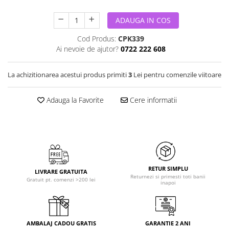
ADAUGA IN COS
Cod Produs:
CPK339
Ai nevoie de ajutor?
0722 222 608
La achizitionarea acestui produs primiti
3
Lei pentru comenzile viitoare
Adauga la Favorite
Cere informatii
RETUR SIMPLU
LIVRARE GRATUITA
Returnezi si primesti toti banii
Gratuit pt. comenzi >200 lei
inapoi
AMBALAJ CADOU GRATIS
GARANTIE 2 ANI