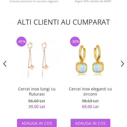
Cutiuta premium si saculet organza
Argint 925 validat de ANPC
ALTI CLIENTI AU CUMPARAT
-41%
-30%
-
Cercei inox lungi cu
Cercei inox eleganti cu
Ce
fluturasi
zirconii
66,60 Lei
98,63 Lei
39,00 Lei
69,00 Lei
ADAUGA IN COS
ADAUGA IN COS