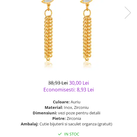
Bijuterii argint cu pietre
Pandantive mireasa
semipretioase
Bijuterii de Lux
Bijuterii argint placat cu aur
Bijuterii gotice si rock
Bijuterii argint cu diverse
Bijuterii Handmade
materiale
Bijuterii fantezie
Bijuterii argint cu murano
Casete si cutii de bijuterii
Bijuterii tungsten
Accesorii Piele
Cadouri
38,93 Lei
30,00 Lei
Solutii si lavete de curatare
Economisesti:
8,93
Lei
bijuterii argint
Culoare:
Auriu
Material:
Inox, Zirconiu
Dimensiuni:
vezi poze pentru detalii
Pietre:
Zirconia
Ambalaj:
Cutie bijuterii si saculet organza (gratuit)
IN STOC