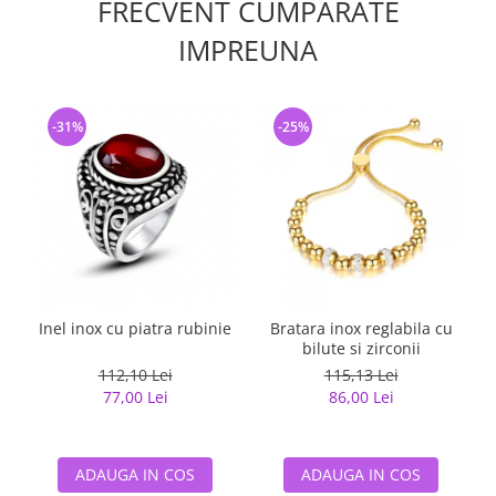
FRECVENT CUMPARATE
IMPREUNA
-31%
-25%
Inel inox cu piatra rubinie
Bratara inox reglabila cu
B
bilute si zirconii
112,10 Lei
115,13 Lei
77,00 Lei
86,00 Lei
ADAUGA IN COS
ADAUGA IN COS