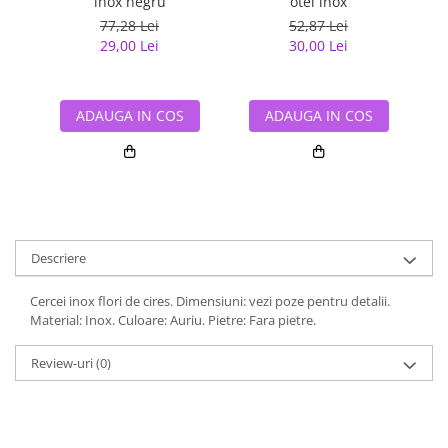
inox negru
otel inox
77,28 Lei
52,87 Lei
29,00 Lei
30,00 Lei
ADAUGA IN COS
ADAUGA IN COS
Descriere
Cercei inox flori de cires. Dimensiuni: vezi poze pentru detalii.
Material: Inox. Culoare: Auriu. Pietre: Fara pietre.
Review-uri
(0)