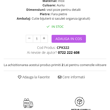
Material:
Inox
Culoare:
Auriu
Dimensiuni:
vezi poze pentru detalii
Pietre:
Fara pietre
Ambalaj:
Cutie bijuterii si saculet organza (gratuit)
IN STOC
ADAUGA IN COS
Cod Produs:
CPK322
Ai nevoie de ajutor?
0722 222 608
La achizitionarea acestui produs primiti
2
Lei pentru comenzile viitoare
Adauga la Favorite
Cere informatii
RETUR SIMPLU