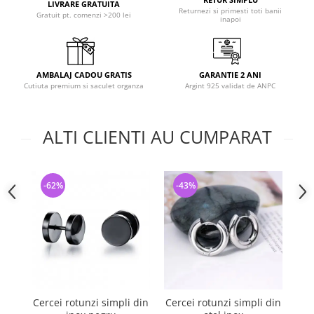
LIVRARE GRATUITA
Returnezi si primesti toti banii
Gratuit pt. comenzi >200 lei
inapoi
AMBALAJ CADOU GRATIS
GARANTIE 2 ANI
Cutiuta premium si saculet organza
Argint 925 validat de ANPC
ALTI CLIENTI AU CUMPARAT
-62%
-43%
-
Cercei rotunzi simpli din
Cercei rotunzi simpli din