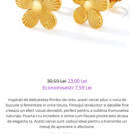
Bijuterii argint cu pietre
Pandantive mireasa
semipretioase
Bijuterii de Lux
Bijuterii argint placat cu aur
Bijuterii gotice si rock
Bijuterii argint cu diverse
Bijuterii Handmade
materiale
Bijuterii fantezie
Bijuterii argint cu murano
Casete si cutii de bijuterii
Bijuterii tungsten
Accesorii Piele
Cadouri
30,59 Lei
23,00 Lei
Solutii si lavete de curatare
Economisesti:
7,59
Lei
bijuterii argint
Inspirati de delicatetea florilor de cires, acesti cercei aduc o nota de
bucurie si feminitate in orice tinuta. Finisajul stralucitor si detaliile fine
creeaza un efect vizual deosebit, perfect pentru a sublinia frumusetea
naturala. Poarta-i cu incredere si simte cum fiecare privire este atrasa
de eleganta ta. Acesti cercei sunt cadoul ideal pentru a transmite un
mesaj de apreciere si afectiune.