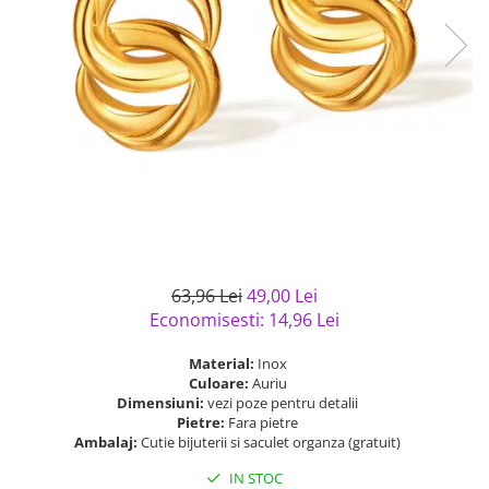
Bijuterii argint cu pietre
Pandantive mireasa
semipretioase
Bijuterii de Lux
Bijuterii argint placat cu aur
Bijuterii gotice si rock
Bijuterii argint cu diverse
Bijuterii Handmade
materiale
Bijuterii fantezie
Bijuterii argint cu murano
Casete si cutii de bijuterii
Bijuterii tungsten
Accesorii Piele
Cadouri
63,96 Lei
49,00 Lei
Solutii si lavete de curatare
Economisesti:
14,96
Lei
bijuterii argint
Material:
Inox
Culoare:
Auriu
Dimensiuni:
vezi poze pentru detalii
Pietre:
Fara pietre
Ambalaj:
Cutie bijuterii si saculet organza (gratuit)
IN STOC