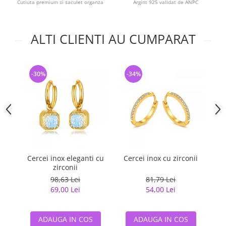
Cutiuta premium si saculet organza
Argint 925 validat de ANPC
ALTI CLIENTI AU CUMPARAT
-30%
-34%
-
Cercei inox eleganti cu
Cercei inox cu zirconii
C
zirconii
98,63 Lei
81,79 Lei
69,00 Lei
54,00 Lei
ADAUGA IN COS
ADAUGA IN COS