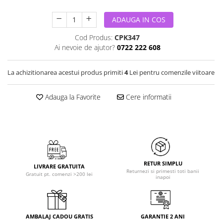
ADAUGA IN COS
Cod Produs:
CPK347
Ai nevoie de ajutor?
0722 222 608
La achizitionarea acestui produs primiti
4
Lei pentru comenzile viitoare
Adauga la Favorite
Cere informatii
RETUR SIMPLU
LIVRARE GRATUITA
Returnezi si primesti toti banii
Gratuit pt. comenzi >200 lei
inapoi
AMBALAJ CADOU GRATIS
GARANTIE 2 ANI