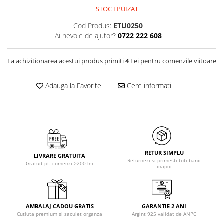
STOC EPUIZAT
Cod Produs:
ETU0250
Ai nevoie de ajutor?
0722 222 608
La achizitionarea acestui produs primiti
4
Lei pentru comenzile viitoare
Adauga la Favorite
Cere informatii
RETUR SIMPLU
LIVRARE GRATUITA
Returnezi si primesti toti banii
Gratuit pt. comenzi >200 lei
inapoi
AMBALAJ CADOU GRATIS
GARANTIE 2 ANI
Cutiuta premium si saculet organza
Argint 925 validat de ANPC