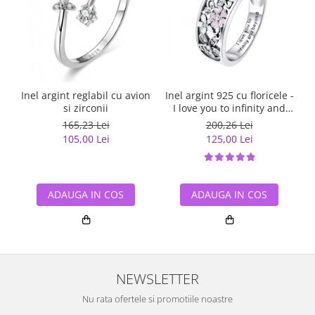
Inel argint reglabil cu avion
Inel argint 925 cu floricele -
si zirconii
I love you to infinity and
beyond - Be Nature
165,23 Lei
200,26 Lei
IST0055
105,00 Lei
125,00 Lei
ADAUGA IN COS
ADAUGA IN COS
NEWSLETTER
Nu rata ofertele si promotiile noastre