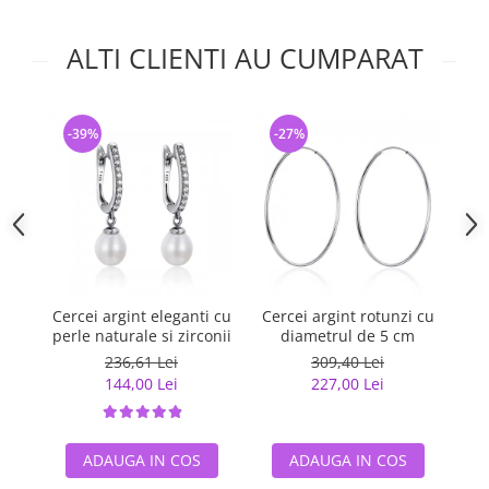
ALTI CLIENTI AU CUMPARAT
-39%
-27%
-
Cercei argint eleganti cu
Cercei argint rotunzi cu
Ce
perle naturale si zirconii
diametrul de 5 cm
236,61 Lei
309,40 Lei
144,00 Lei
227,00 Lei
ADAUGA IN COS
ADAUGA IN COS