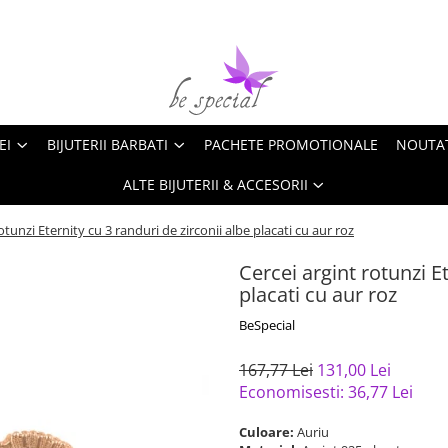
EI
BIJUTERII BARBATI
PACHETE PROMOTIONALE
NOUTA
ALTE BIJUTERII & ACCESORII
otunzi Eternity cu 3 randuri de zirconii albe placati cu aur roz
Cercei argint rotunzi Et
placati cu aur roz
BeSpecial
167,77 Lei
131,00 Lei
Economisesti:
36,77
Lei
Culoare:
Auriu