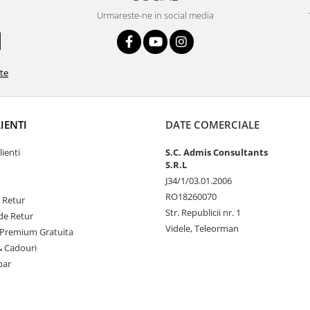
Urmareste-ne in social media
ate
LIENTI
DATE COMERCIALE
lienti
S.C. Admis Consultants
S.R.L
J34/1/03.01.2006
RO18260070
e Retur
Str. Republicii nr. 1
de Retur
Videle, Teleorman
Premium Gratuita
& Cadouri
par