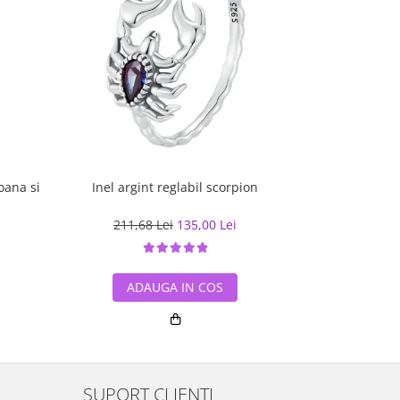
oana si
Inel argint reglabil scorpion
Inel argi
211,68 Lei
135,00 Lei
223,39
ADAUGA IN COS
ADA
SUPORT CLIENTI