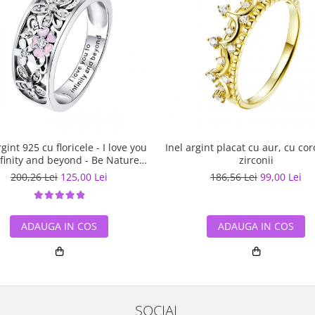
rgint 925 cu floricele - I love you
Inel argint placat cu aur, cu cor
nfinity and beyond - Be Nature
zirconii
IST0055
200,26 Lei
125,00 Lei
186,56 Lei
99,00 Lei
ADAUGA IN COS
ADAUGA IN COS
SOCIAL