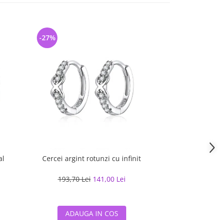
-27%
-28%
al
Cercei argint rotunzi cu infinit
Cercei argint c
193,70 Lei
141,00 Lei
203,23 L
ADAUGA IN COS
ADAUG