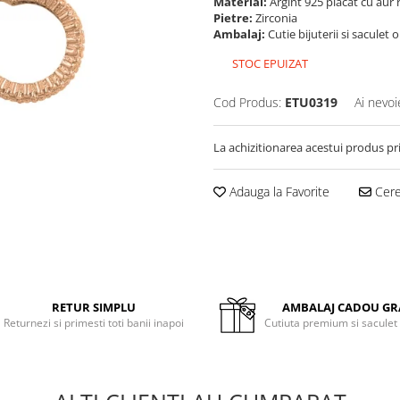
Material:
Argint 925 placat cu aur 
Pietre:
Zirconia
Ambalaj:
Cutie bijuterii si saculet 
STOC EPUIZAT
Cod Produs:
ETU0319
Ai nevoi
La achizitionarea acestui produs pr
Adauga la Favorite
Cere 
RETUR SIMPLU
AMBALAJ CADOU GR
Returnezi si primesti toti banii inapoi
Cutiuta premium si saculet