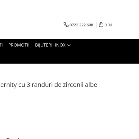
0722 222 608
0,00
TI
PROMOTII
BIJUTERII INOX
ernity cu 3 randuri de zirconii albe