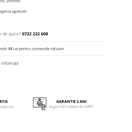
roz, Zirconiu
organza (gratuit)
e de ajutor?
0722 222 608
imiti
13
Lei pentru comenzile viitoare
informatii
ATIS
GARANTIE 2 ANI
 organza
Argint 925 validat de ANPC