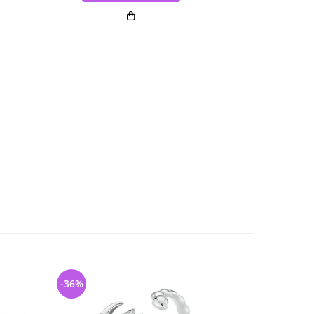
-36%
-31%