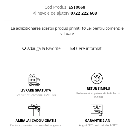
Cod Produs:
EST0068
Ai nevoie de ajutor?
0722 222 608
La achizitionarea acestui produs primiti
10
Lei pentru comenzile
viitoare
Adauga la Favorite
Cere informatii
RETUR SIMPLU
LIVRARE GRATUITA
Returnezi si primesti toti banii
Gratuit pt. comenzi >200 lei
inapoi
AMBALAJ CADOU GRATIS
GARANTIE 2 ANI
Cutiuta premium si saculet organza
Argint 925 validat de ANPC