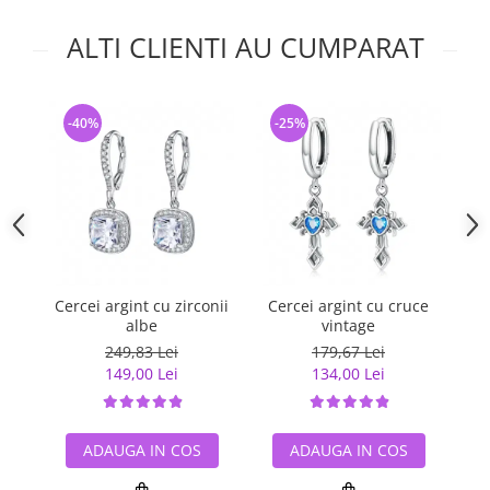
ALTI CLIENTI AU CUMPARAT
-40%
-25%
-
Cercei argint cu zirconii
Cercei argint cu cruce
Ce
albe
vintage
249,83 Lei
179,67 Lei
149,00 Lei
134,00 Lei
ADAUGA IN COS
ADAUGA IN COS