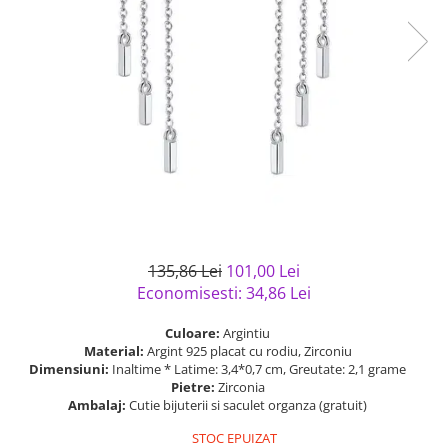
Bijuterii argint cu pietre
Pandantive mireasa
semipretioase
Bijuterii de Lux
Bijuterii argint placat cu aur
Bijuterii gotice si rock
Bijuterii argint cu diverse
Bijuterii Handmade
materiale
Bijuterii fantezie
Bijuterii argint cu murano
Casete si cutii de bijuterii
Bijuterii tungsten
Accesorii Piele
Cadouri
135,86 Lei
101,00 Lei
Solutii si lavete de curatare
Economisesti:
34,86
Lei
bijuterii argint
Culoare:
Argintiu
Material:
Argint 925 placat cu rodiu, Zirconiu
Dimensiuni:
Inaltime * Latime: 3,4*0,7 cm, Greutate: 2,1 grame
Pietre:
Zirconia
Ambalaj:
Cutie bijuterii si saculet organza (gratuit)
STOC EPUIZAT