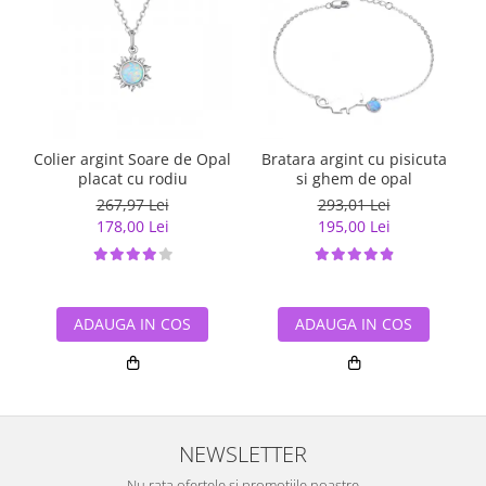
Colier argint Soare de Opal
Bratara argint cu pisicuta
placat cu rodiu
si ghem de opal
267,97 Lei
293,01 Lei
178,00 Lei
195,00 Lei
ADAUGA IN COS
ADAUGA IN COS
NEWSLETTER
Nu rata ofertele si promotiile noastre