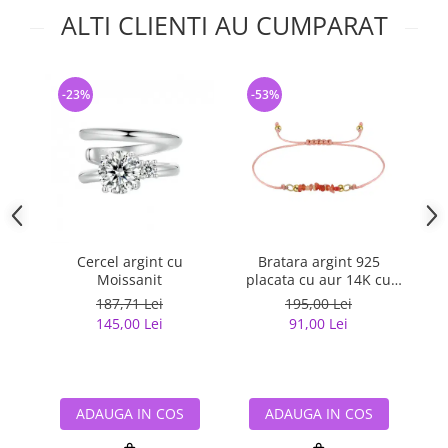
ALTI CLIENTI AU CUMPARAT
-23%
-53%
-
Cercel argint cu
Bratara argint 925
Ine
Moissanit
placata cu aur 14K cu
agata naturala
187,71 Lei
195,00 Lei
145,00 Lei
91,00 Lei
ADAUGA IN COS
ADAUGA IN COS