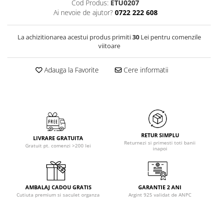
Cod Produs:
ETU0207
Ai nevoie de ajutor?
0722 222 608
La achizitionarea acestui produs primiti
30
Lei pentru comenzile
viitoare
Adauga la Favorite
Cere informatii
RETUR SIMPLU
LIVRARE GRATUITA
Returnezi si primesti toti banii
Gratuit pt. comenzi >200 lei
inapoi
AMBALAJ CADOU GRATIS
GARANTIE 2 ANI
Cutiuta premium si saculet organza
Argint 925 validat de ANPC