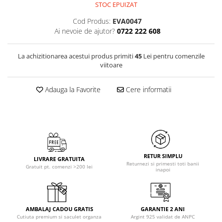
STOC EPUIZAT
Cod Produs:
EVA0047
Ai nevoie de ajutor?
0722 222 608
La achizitionarea acestui produs primiti
45
Lei pentru comenzile
viitoare
Adauga la Favorite
Cere informatii
RETUR SIMPLU
LIVRARE GRATUITA
Returnezi si primesti toti banii
Gratuit pt. comenzi >200 lei
inapoi
AMBALAJ CADOU GRATIS
GARANTIE 2 ANI
Cutiuta premium si saculet organza
Argint 925 validat de ANPC