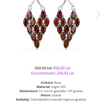
Bijuterii argint cu pietre
Pandantive mireasa
semipretioase
Bijuterii de Lux
Bijuterii argint placat cu aur
Bijuterii gotice si rock
Bijuterii argint cu diverse
Bijuterii Handmade
materiale
Bijuterii fantezie
Bijuterii argint cu murano
Casete si cutii de bijuterii
Bijuterii tungsten
Accesorii Piele
Cadouri
Solutii si lavete de curatare
660,92 Lei
456,00 Lei
bijuterii argint
Economisesti:
204,92
Lei
Culoare:
Rosu
Material:
Argint 925
Dimensiuni:
5 x 1,4 cm, greutate: 7,81 grame
Pietre:
Granat
Ambalaj:
Cutie bijuterii si saculet organza (gratuit)