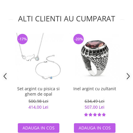
ALTI CLIENTI AU CUMPARAT
-17%
-20%
-
Set argint cu pisica si
Inel argint cu zultanit
ghem de opal
500,98 Lei
634,49 Lei
414,00 Lei
507,00 Lei
ADAUGA IN COS
ADAUGA IN COS