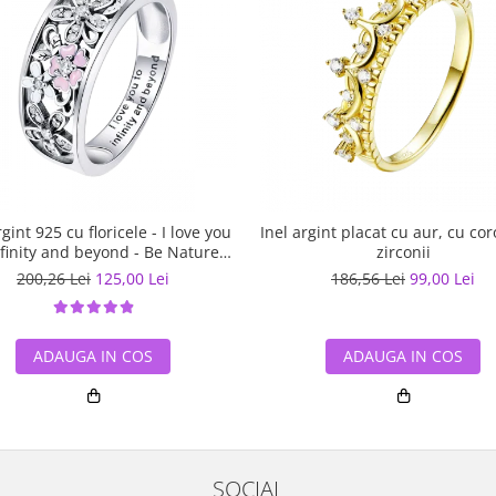
rgint 925 cu floricele - I love you
Inel argint placat cu aur, cu cor
nfinity and beyond - Be Nature
zirconii
IST0055
200,26 Lei
125,00 Lei
186,56 Lei
99,00 Lei
ADAUGA IN COS
ADAUGA IN COS
SOCIAL