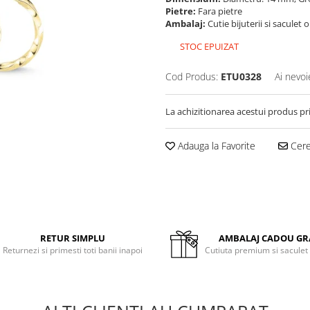
Pietre:
Fara pietre
Ambalaj:
Cutie bijuterii si saculet 
STOC EPUIZAT
Cod Produs:
ETU0328
Ai nevoi
La achizitionarea acestui produs pr
Adauga la Favorite
Cere 
RETUR SIMPLU
AMBALAJ CADOU GR
Returnezi si primesti toti banii inapoi
Cutiuta premium si saculet