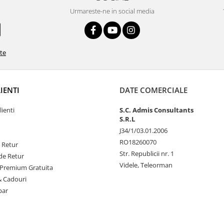
Urmareste-ne in social media
ate
LIENTI
DATE COMERCIALE
lienti
S.C. Admis Consultants
S.R.L
J34/1/03.01.2006
RO18260070
e Retur
Str. Republicii nr. 1
de Retur
Videle, Teleorman
Premium Gratuita
& Cadouri
par