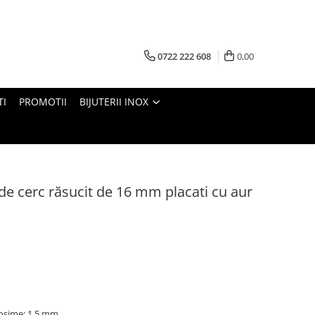
0722 222 608
0,00
TI
PROMOTII
BIJUTERII INOX
 de cerc răsucit de 16 mm placati cu aur
osime: 1,5 mm