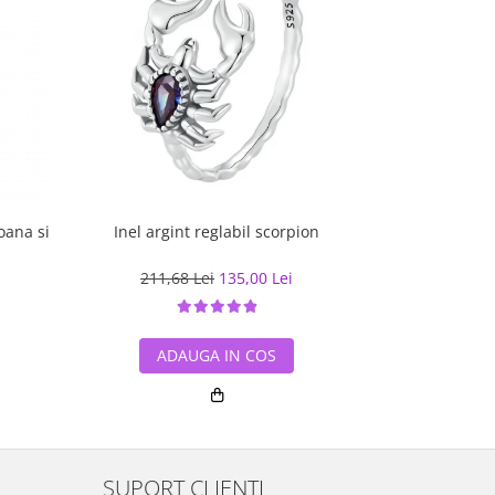
oana si
Inel argint reglabil scorpion
Inel argi
211,68 Lei
135,00 Lei
223,39
ADAUGA IN COS
ADA
SUPORT CLIENTI