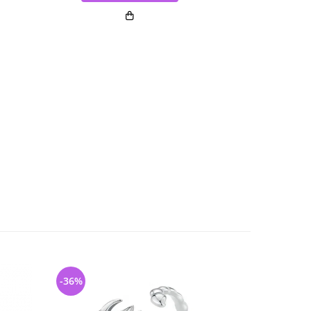
-36%
-31%