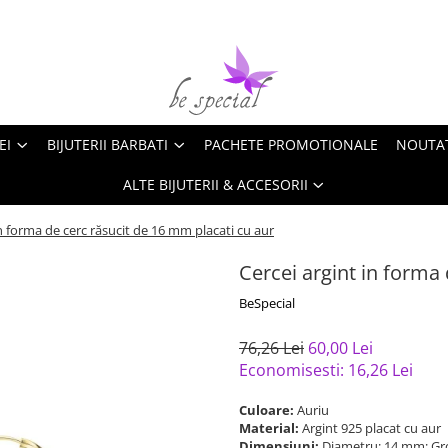
EI
BIJUTERII BARBATI
PACHETE PROMOTIONALE
NOUTA
ALTE BIJUTERII & ACCESORII
in forma de cerc răsucit de 16 mm placati cu aur
Cercei argint in forma
BeSpecial
76,26 Lei
60,00 Lei
Economisesti:
16,26
Lei
Culoare:
Auriu
Material:
Argint 925 placat cu aur
Dimensiuni:
Diametru: 14 mm; Gr