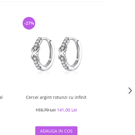
-27%
-28%
al
Cercei argint rotunzi cu infinit
Cercei argint c
193,70 Lei
141,00 Lei
203,23 L
ADAUGA IN COS
ADAUG