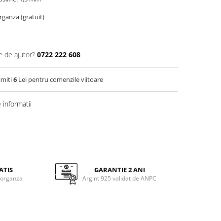
organza (gratuit)
e de ajutor?
0722 222 608
imiti
6
Lei pentru comenzile viitoare
informatii
ATIS
GARANTIE 2 ANI
 organza
Argint 925 validat de ANPC