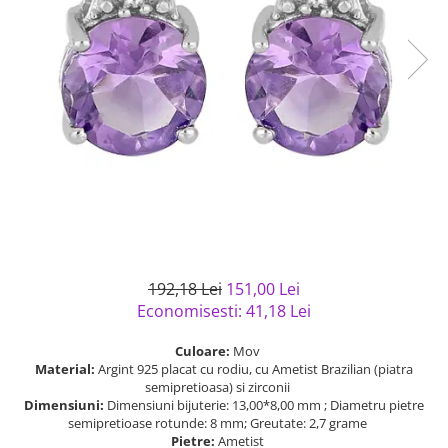
Bijuterii argint cu pietre
Pandantive mireasa
semipretioase
Bijuterii de Lux
Bijuterii argint placat cu aur
Bijuterii gotice si rock
Bijuterii argint cu diverse
Bijuterii Handmade
materiale
Bijuterii fantezie
Bijuterii argint cu murano
Casete si cutii de bijuterii
Bijuterii tungsten
Accesorii Piele
Cadouri
Solutii si lavete de curatare
192,18 Lei
151,00 Lei
bijuterii argint
Economisesti:
41,18
Lei
Culoare:
Mov
Material:
Argint 925 placat cu rodiu, cu Ametist Brazilian (piatra
semipretioasa) si zirconii
Dimensiuni:
Dimensiuni bijuterie: 13,00*8,00 mm ; Diametru pietre
semipretioase rotunde: 8 mm; Greutate: 2,7 grame
Pietre:
Ametist