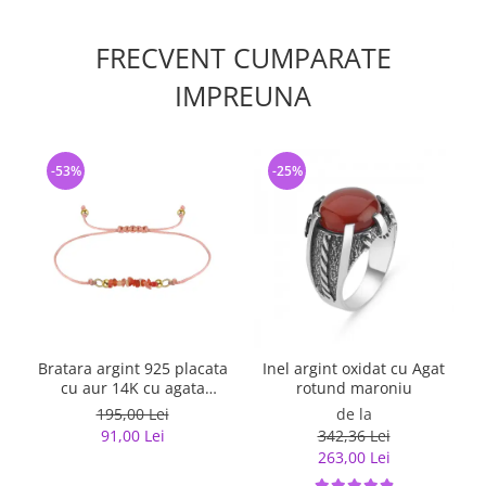
FRECVENT CUMPARATE
IMPREUNA
-53%
-25%
Bratara argint 925 placata
Inel argint oxidat cu Agat
cu aur 14K cu agata
rotund maroniu
naturala
195,00 Lei
de la
91,00 Lei
342,36 Lei
263,00 Lei