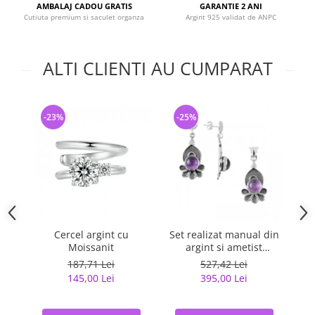
AMBALAJ CADOU GRATIS
GARANTIE 2 ANI
Cutiuta premium si saculet organza
Argint 925 validat de ANPC
ALTI CLIENTI AU CUMPARAT
-23%
-25%
-
Cercel argint cu
Set realizat manual din
Ce
Moissanit
argint si ametist
f
(pandantiv si cercei)
187,71 Lei
527,42 Lei
145,00 Lei
395,00 Lei