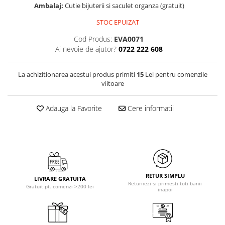
Ambalaj:
Cutie bijuterii si saculet organza (gratuit)
STOC EPUIZAT
Cod Produs:
EVA0071
Ai nevoie de ajutor?
0722 222 608
La achizitionarea acestui produs primiti
15
Lei pentru comenzile
viitoare
Adauga la Favorite
Cere informatii
RETUR SIMPLU
LIVRARE GRATUITA
Returnezi si primesti toti banii
Gratuit pt. comenzi >200 lei
inapoi