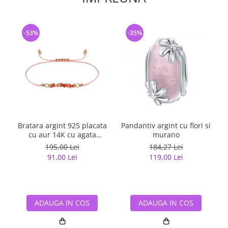
-53%
-35%
Bratara argint 925 placata
Pandantiv argint cu flori si
cu aur 14K cu agata
murano
naturala
195,00 Lei
184,27 Lei
91,00 Lei
119,00 Lei
ADAUGA IN COS
ADAUGA IN COS