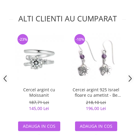
ALTI CLIENTI AU CUMPARAT
-23%
-10%
-
Cercel argint cu
Cercei argint 925 Israel
Se
Moissanit
floare cu ametist - Be
Nature EPO0036
(
187,71 Lei
218,10 Lei
145,00 Lei
196,00 Lei
ADAUGA IN COS
ADAUGA IN COS