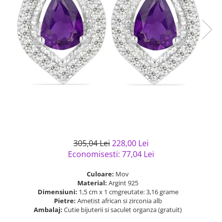
Bijuterii argint cu pietre
Pandantive mireasa
semipretioase
Bijuterii de Lux
Bijuterii argint placat cu aur
Bijuterii gotice si rock
Bijuterii argint cu diverse
Bijuterii Handmade
materiale
Bijuterii fantezie
Bijuterii argint cu murano
Casete si cutii de bijuterii
Bijuterii tungsten
Accesorii Piele
Cadouri
Solutii si lavete de curatare
305,04 Lei
228,00 Lei
bijuterii argint
Economisesti:
77,04
Lei
Culoare:
Mov
Material:
Argint 925
Dimensiuni:
1,5 cm x 1 cmgreutate: 3,16 grame
Pietre:
Ametist african si zirconia alb
Ambalaj:
Cutie bijuterii si saculet organza (gratuit)