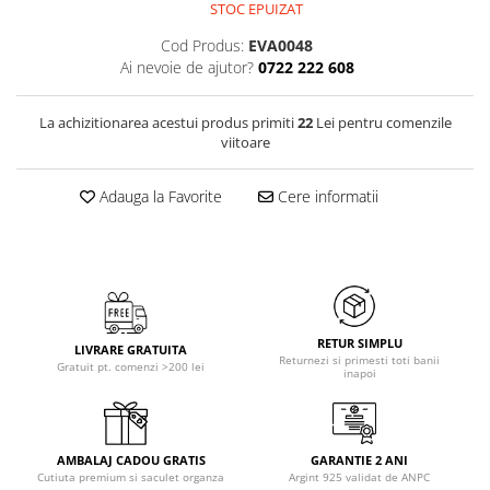
STOC EPUIZAT
Cod Produs:
EVA0048
Ai nevoie de ajutor?
0722 222 608
La achizitionarea acestui produs primiti
22
Lei pentru comenzile
viitoare
Adauga la Favorite
Cere informatii
RETUR SIMPLU
LIVRARE GRATUITA
Returnezi si primesti toti banii
Gratuit pt. comenzi >200 lei
inapoi
AMBALAJ CADOU GRATIS
GARANTIE 2 ANI
Cutiuta premium si saculet organza
Argint 925 validat de ANPC