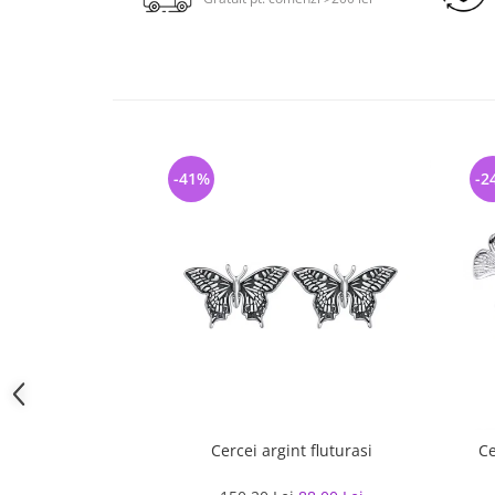
-41%
-2
Cercei argint fluturasi
Ce