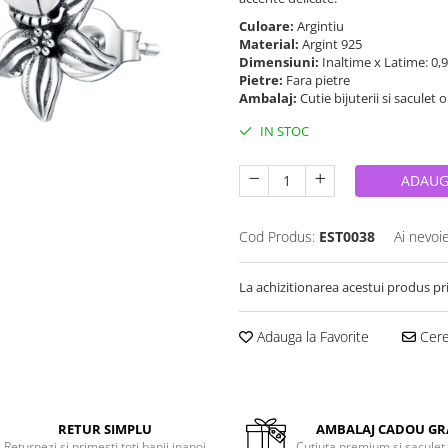
Culoare:
Argintiu
Material:
Argint 925
Dimensiuni:
Inaltime x Latime: 0,
Pietre:
Fara pietre
Ambalaj:
Cutie bijuterii si saculet 
IN STOC
ADAUG
Cod Produs:
EST0038
Ai nevoi
La achizitionarea acestui produs pr
Adauga la Favorite
Cere 
RETUR SIMPLU
AMBALAJ CADOU GR
Returnezi si primesti toti banii inapoi
Cutiuta premium si saculet