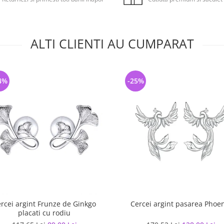
ALTI CLIENTI AU CUMPARAT
4%
-25%
rcei argint Frunze de Ginkgo
Cercei argint pasarea Phoe
placati cu rodiu