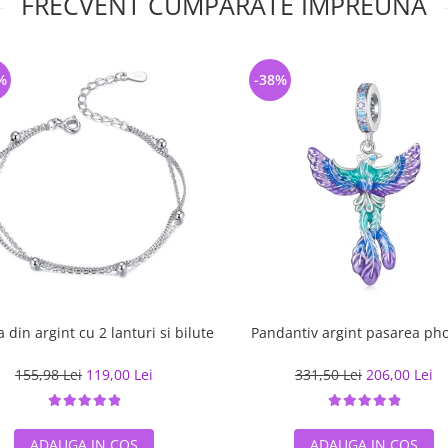
FRECVENT CUMPARATE IMPREUNA
%
-38%
 din argint cu 2 lanturi si bilute
Pandantiv argint pasarea ph
155,98 Lei
119,00 Lei
331,50 Lei
206,00 Lei
ADAUGA IN COS
ADAUGA IN COS