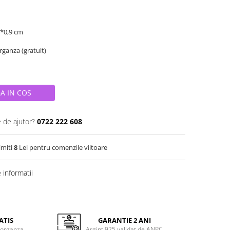
9*0,9 cm
organza (gratuit)
A IN COS
e de ajutor?
0722 222 608
imiti
8
Lei pentru comenzile viitoare
informatii
ATIS
GARANTIE 2 ANI
 organza
Argint 925 validat de ANPC