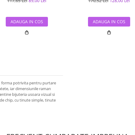
117,65 Lei
89,00 Lei
170,52 Lei
128,00 Lei
ADAUGA IN COS
ADAUGA IN COS
-o forma potrivita pentru purtare
atete, iar dimensiunile raman
ntine bijuteria usoara vizual si
de chip, cu tinute simple, tinute