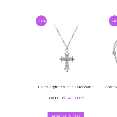
-27%
-24
Colier argint cruce cu Moissanit
Bratara
338,00 Lei
248,00 Lei
ADAUGA IN COS