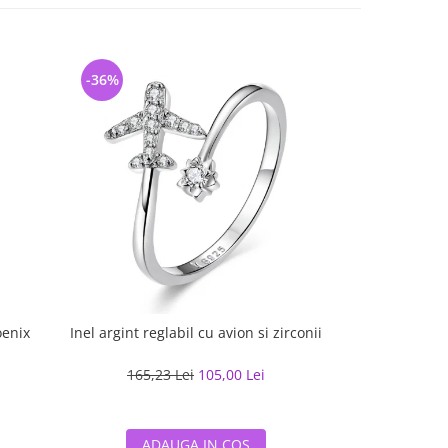
-36%
-34%
oenix
Inel argint reglabil cu avion si zirconii
Bratara argint
165,23 Lei
105,00 Lei
175,50
ADAUGA IN COS
ADA