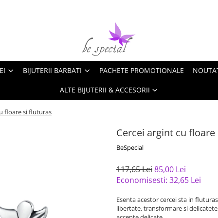
EI
BIJUTERII BARBATI
PACHETE PROMOTIONALE
NOUTA
ALTE BIJUTERII & ACCESORII
u floare si fluturas
Cercei argint cu floare 
BeSpecial
117,65 Lei
85,00 Lei
Economisesti:
32,65
Lei
Esenta acestor cercei sta in flutura
libertate, transformare si delicatete
accente delicate.