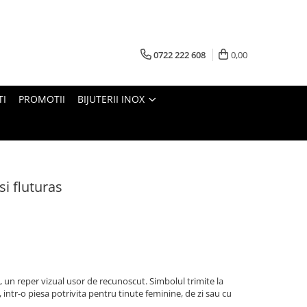
0722 222 608
0,00
TI
PROMOTII
BIJUTERII INOX
si fluturas
s, un reper vizual usor de recunoscut. Simbolul trimite la
, intr-o piesa potrivita pentru tinute feminine, de zi sau cu