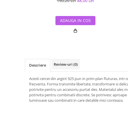
150,20 Lei
88,00 Lei
ADAUGA IN COS
Review-uri
(0)
Descriere
Acesti cercei din argint 925 pun in prim-plan fluturas, intr
frecventa. Forma transmite libertate, transformare si delic
potrivite pentru un accesoriu purtat des. Materialul ales me
potrivita pentru combinatii discrete. Se potrivesc aproape 
luminoase sau combinatii in care detaliile mici conteaza.