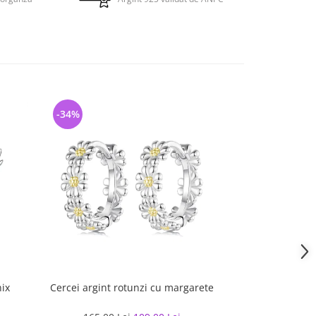
-34%
-32%
nix
Cercei argint rotunzi cu margarete
Cercei argin