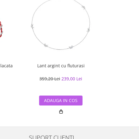
placata
Lant argint cu fluturasi
Inel argin
359,20 Lei
239,00 Lei
211,68
ADAUGA IN COS
ADA
SUPORT CLIENTI