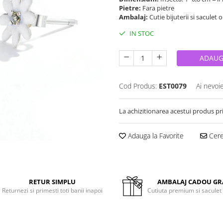
Pietre:
Fara pietre
Ambalaj:
Cutie bijuterii si saculet 
IN STOC
ADAUG
Cod Produs:
EST0079
Ai nevoi
La achizitionarea acestui produs pr
Adauga la Favorite
Cere 
RETUR SIMPLU
AMBALAJ CADOU GR
Returnezi si primesti toti banii inapoi
Cutiuta premium si saculet