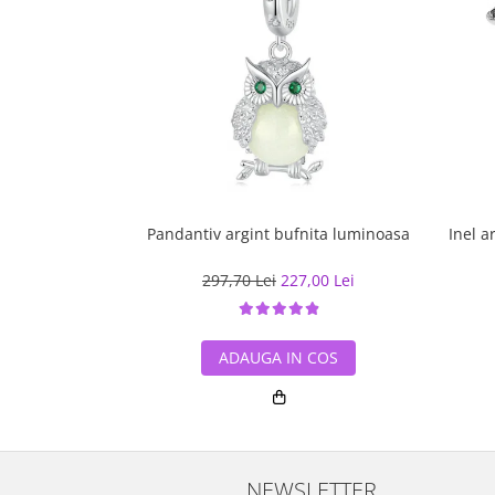
Pandantiv argint bufnita luminoasa
Inel a
297,70 Lei
227,00 Lei
ADAUGA IN COS
NEWSLETTER