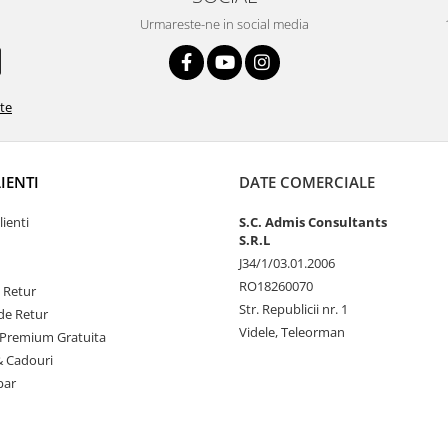
Urmareste-ne in social media
ate
LIENTI
DATE COMERCIALE
lienti
S.C. Admis Consultants
S.R.L
J34/1/03.01.2006
RO18260070
e Retur
Str. Republicii nr. 1
de Retur
Videle, Teleorman
Premium Gratuita
& Cadouri
par