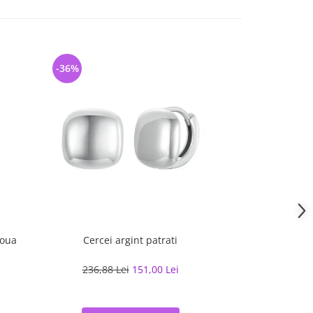
-36%
-27%
doua
Cercei argint patrati
Cercei arg
236,88 Lei
151,00 Lei
209,90 L