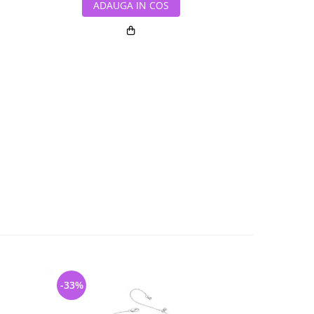
ADAUGA IN COS
ADAUG
-33%
-36%