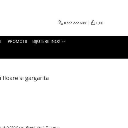
0722 222 608
0,00
TI
PROMOTII
BIJUTERII INOX
 floare si gargarita
lori: 0,9*0,9 cm, Greutate: 1,7 grame