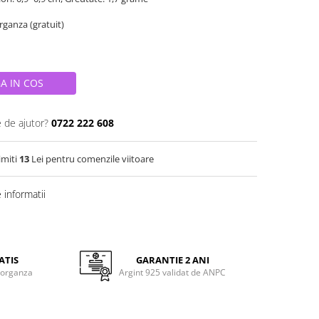
organza (gratuit)
A IN COS
e de ajutor?
0722 222 608
imiti
13
Lei pentru comenzile viitoare
informatii
ATIS
GARANTIE 2 ANI
 organza
Argint 925 validat de ANPC