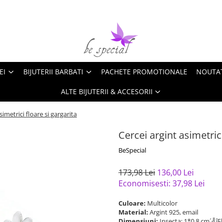
EI
BIJUTERII BARBATI
PACHETE PROMOTIONALE
NOUTA
ALTE BIJUTERII & ACCESORII
simetrici floare si gargarita
Cercei argint asimetrici
BeSpecial
173,98 Lei
136,00 Lei
Economisesti:
37,98
Lei
Culoare:
Multicolor
Material:
Argint 925, email
Dimensiuni:
Insecta: 1*0,8 cm´╝îF