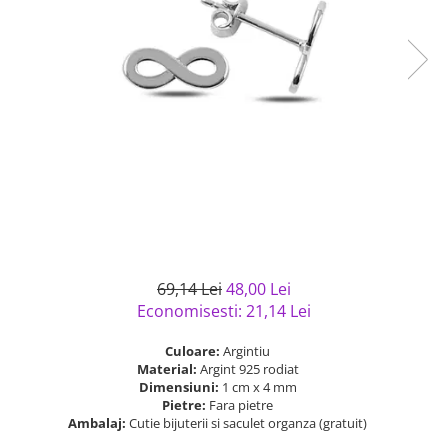
Bijuterii argint cu pietre
Pandantive mireasa
semipretioase
Bijuterii de Lux
Bijuterii argint placat cu aur
Bijuterii gotice si rock
Bijuterii argint cu diverse
Bijuterii Handmade
materiale
Bijuterii fantezie
Bijuterii argint cu murano
Casete si cutii de bijuterii
Bijuterii tungsten
Accesorii Piele
Cadouri
Solutii si lavete de curatare
69,14 Lei
48,00 Lei
bijuterii argint
Economisesti:
21,14
Lei
Culoare:
Argintiu
Material:
Argint 925 rodiat
Dimensiuni:
1 cm x 4 mm
Pietre:
Fara pietre
Ambalaj:
Cutie bijuterii si saculet organza (gratuit)