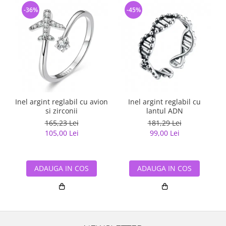
-36%
-45%
Inel argint reglabil cu avion
Inel argint reglabil cu
si zirconii
lantul ADN
165,23 Lei
181,29 Lei
105,00 Lei
99,00 Lei
ADAUGA IN COS
ADAUGA IN COS