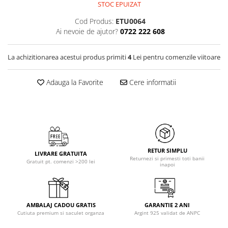
STOC EPUIZAT
Cod Produs:
ETU0064
Ai nevoie de ajutor?
0722 222 608
La achizitionarea acestui produs primiti
4
Lei pentru comenzile viitoare
Adauga la Favorite
Cere informatii
RETUR SIMPLU
LIVRARE GRATUITA
Returnezi si primesti toti banii
Gratuit pt. comenzi >200 lei
inapoi
AMBALAJ CADOU GRATIS
GARANTIE 2 ANI
Cutiuta premium si saculet organza
Argint 925 validat de ANPC