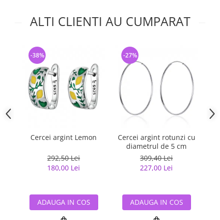
ALTI CLIENTI AU CUMPARAT
-38%
-27%
-
Cercei argint Lemon
Cercei argint rotunzi cu
Cer
diametrul de 5 cm
292,50 Lei
309,40 Lei
180,00 Lei
227,00 Lei
ADAUGA IN COS
ADAUGA IN COS