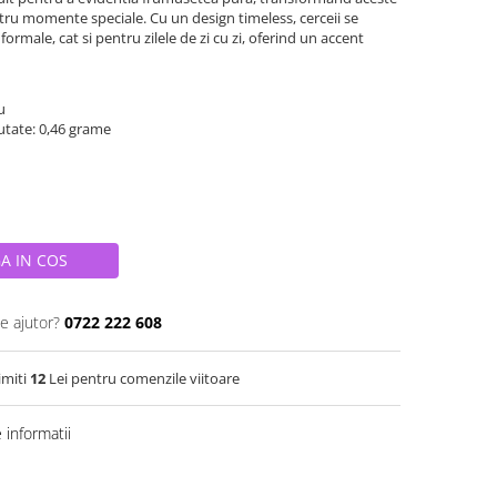
entru momente speciale. Cu un design timeless, cerceii se
formale, cat si pentru zilele de zi cu zi, oferind un accent
iu
eutate: 0,46 grame
A IN COS
e ajutor?
0722 222 608
imiti
12
Lei pentru comenzile viitoare
informatii