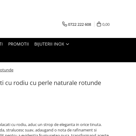
0722 222 608
0,00
TI
PROMOTII
BIJUTERII INOX
 rotunde
ti cu rodiu cu perle naturale rotunde
 placati cu rodiu, aduc un strop de eleganta in orice tinuta.
nda, stralucesc suav, adaugand o nota de rafinament si
ndit pentru a evidentia frumusetea pura, transformand aceste