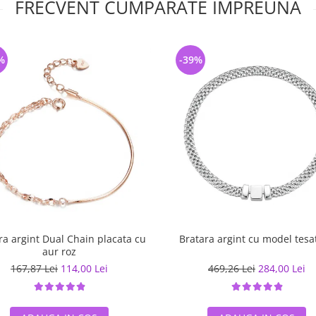
FRECVENT CUMPARATE IMPREUNA
%
-39%
ra argint Dual Chain placata cu
Bratara argint cu model tesa
aur roz
167,87 Lei
114,00 Lei
469,26 Lei
284,00 Lei