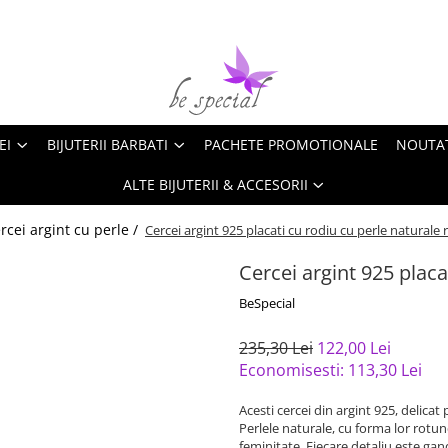
EI
BIJUTERII BARBATI
PACHETE PROMOTIONALE
NOUTA
ALTE BIJUTERII & ACCESORII
rcei argint cu perle /
Cercei argint 925 placati cu rodiu cu perle naturale
Cercei argint 925 placa
BeSpecial
235,30 Lei
122,00 Lei
Economisesti:
113,30
Lei
Acesti cercei din argint 925, delicat
Perlele naturale, cu forma lor rotu
feminitate. Fiecare detaliu este ga