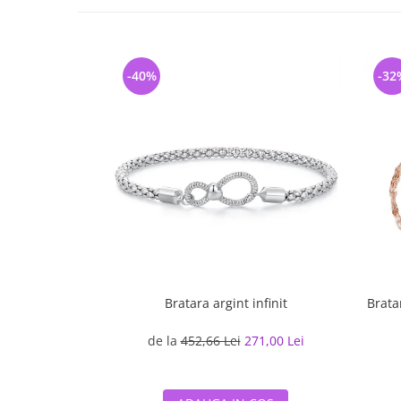
-40%
-32
Bratara argint infinit
Brata
de la
452,66 Lei
271,00 Lei