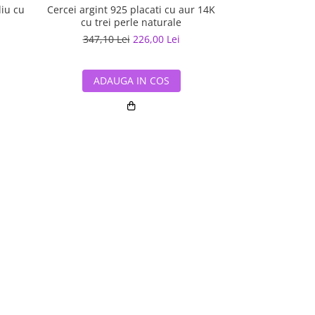
diu cu
Cercei argint 925 placati cu aur 14K
Cercei argint 92
cu trei perle naturale
trei pe
347,10 Lei
226,00 Lei
347,10 L
ADAUGA IN COS
ADAUG