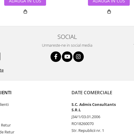
ADAUGA IN COS
ADAUGA IN COS
SOCIAL
Urmareste-ne in social media
ate
LIENTI
DATE COMERCIALE
lienti
S.C. Admis Consultants
S.R.L
J34/1/03.01.2006
RO18260070
e Retur
Str. Republicii nr. 1
de Retur