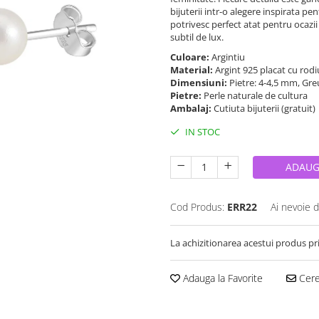
bijuterii intr-o alegere inspirata p
potrivesc perfect atat pentru ocazii 
subtil de lux.
Culoare:
Argintiu
Material:
Argint 925 placat cu rod
Dimensiuni:
Pietre: 4-4,5 mm, Gr
Pietre:
Perle naturale de cultura
Ambalaj:
Cutiuta bijuterii (gratuit)
IN STOC
ADAUG
Cod Produs:
ERR22
Ai nevoie d
La achizitionarea acestui produs pr
Adauga la Favorite
Cere 