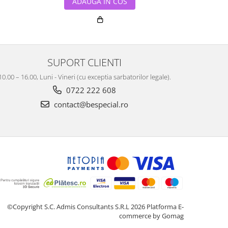
ADA
ADAUGA IN COS
SUPORT CLIENTI
10.00 – 16.00, Luni - Vineri (cu exceptia sarbatorilor legale).
0722 222 608
contact@bespecial.ro
©Copyright S.C. Admis Consultants S.R.L 2026
Platforma E-
commerce by Gomag