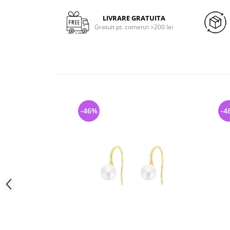
LIVRARE GRATUITA
Gratuit pt. comenzi >200 lei
-46%
-4