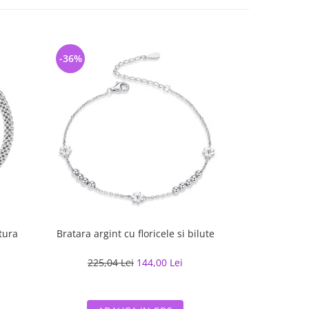
-36%
-35%
tura
Bratara
Bratara argint cu floricele si bilute
598,79
225,04 Lei
144,00 Lei