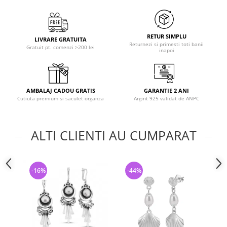
RETUR SIMPLU
LIVRARE GRATUITA
Returnezi si primesti toti banii
Gratuit pt. comenzi >200 lei
inapoi
AMBALAJ CADOU GRATIS
GARANTIE 2 ANI
Cutiuta premium si saculet organza
Argint 925 validat de ANPC
ALTI CLIENTI AU CUMPARAT
-16%
-44%
-