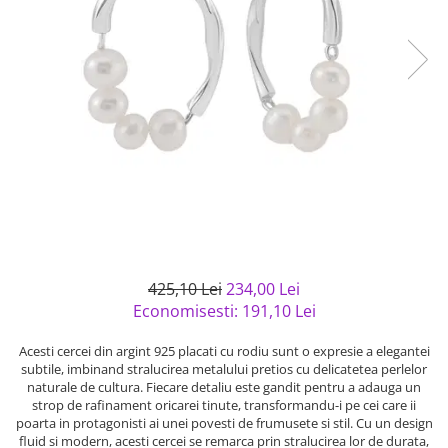
Bijuterii argint cu pietre
Pandantive mireasa
semipretioase
Bijuterii de Lux
Bijuterii argint placat cu aur
Bijuterii gotice si rock
Bijuterii argint cu diverse
Bijuterii Handmade
materiale
Bijuterii fantezie
Bijuterii argint cu murano
Casete si cutii de bijuterii
Bijuterii tungsten
Accesorii Piele
Cadouri
Solutii si lavete de curatare
425,10 Lei
234,00 Lei
bijuterii argint
Economisesti:
191,10
Lei
Acesti cercei din argint 925 placati cu rodiu sunt o expresie a elegantei
subtile, imbinand stralucirea metalului pretios cu delicatetea perlelor
naturale de cultura. Fiecare detaliu este gandit pentru a adauga un
strop de rafinament oricarei tinute, transformandu-i pe cei care ii
poarta in protagonisti ai unei povesti de frumusete si stil. Cu un design
fluid si modern, acesti cercei se remarca prin stralucirea lor de durata,