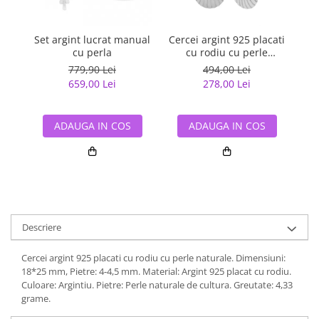
Set argint lucrat manual
Cercei argint 925 placati
Cer
cu perla
cu rodiu cu perle
c
naturale
779,90 Lei
494,00 Lei
659,00 Lei
278,00 Lei
ADAUGA IN COS
ADAUGA IN COS
Descriere
Cercei argint 925 placati cu rodiu cu perle naturale. Dimensiuni:
18*25 mm, Pietre: 4-4,5 mm. Material: Argint 925 placat cu rodiu.
Culoare: Argintiu. Pietre: Perle naturale de cultura. Greutate: 4,33
grame.