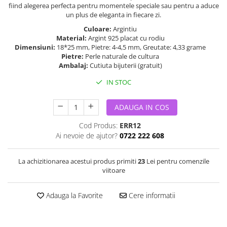
fiind alegerea perfecta pentru momentele speciale sau pentru a aduce
un plus de eleganta in fiecare zi.
Culoare:
Argintiu
Material:
Argint 925 placat cu rodiu
Dimensiuni:
18*25 mm, Pietre: 4-4,5 mm, Greutate: 4,33 grame
Pietre:
Perle naturale de cultura
Ambalaj:
Cutiuta bijuterii (gratuit)
IN STOC
ADAUGA IN COS
Cod Produs:
ERR12
Ai nevoie de ajutor?
0722 222 608
La achizitionarea acestui produs primiti
23
Lei pentru comenzile
viitoare
Adauga la Favorite
Cere informatii