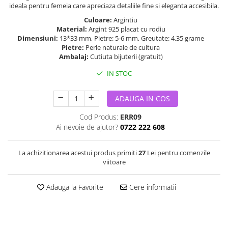
ideala pentru femeia care apreciaza detaliile fine si eleganta accesibila.
Culoare:
Argintiu
Material:
Argint 925 placat cu rodiu
Dimensiuni:
13*33 mm, Pietre: 5-6 mm, Greutate: 4,35 grame
Pietre:
Perle naturale de cultura
Ambalaj:
Cutiuta bijuterii (gratuit)
IN STOC
ADAUGA IN COS
Cod Produs:
ERR09
Ai nevoie de ajutor?
0722 222 608
La achizitionarea acestui produs primiti
27
Lei pentru comenzile
viitoare
Adauga la Favorite
Cere informatii