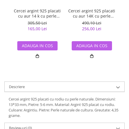
Cercei argint 925 placati
Cercei argint 925 placati
Cer
cu aur 14 k cu perle
cu aur 14K cu perle
naturale
naturale
305,50 Lei
490,10 Lei
165,00 Lei
256,00 Lei
ADAUGA IN COS
ADAUGA IN COS
Descriere
Cercei argint 925 placati cu rodiu cu perle naturale. Dimensiuni:
13*33 mm, Pietre: 5-6 mm. Material: Argint 925 placat cu rodiu.
Culoare: Argintiu. Pietre: Perle naturale de cultura. Greutate: 4,35
grame.
Review-uri
(0)