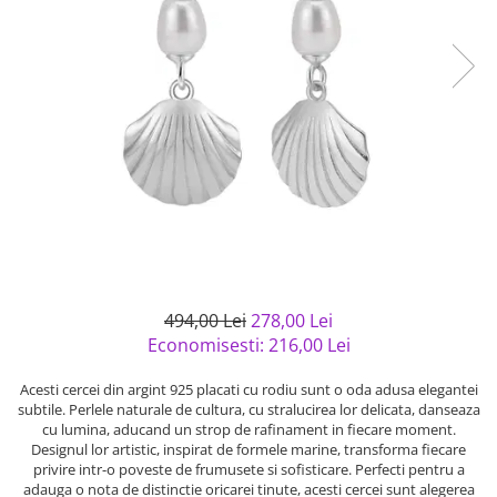
Bijuterii argint cu pietre
Pandantive mireasa
semipretioase
Bijuterii de Lux
Bijuterii argint placat cu aur
Bijuterii gotice si rock
Bijuterii argint cu diverse
Bijuterii Handmade
materiale
Bijuterii fantezie
Bijuterii argint cu murano
Casete si cutii de bijuterii
Bijuterii tungsten
Accesorii Piele
Cadouri
Solutii si lavete de curatare
494,00 Lei
278,00 Lei
bijuterii argint
Economisesti:
216,00
Lei
Acesti cercei din argint 925 placati cu rodiu sunt o oda adusa elegantei
subtile. Perlele naturale de cultura, cu stralucirea lor delicata, danseaza
cu lumina, aducand un strop de rafinament in fiecare moment.
Designul lor artistic, inspirat de formele marine, transforma fiecare
privire intr-o poveste de frumusete si sofisticare. Perfecti pentru a
adauga o nota de distinctie oricarei tinute, acesti cercei sunt alegerea