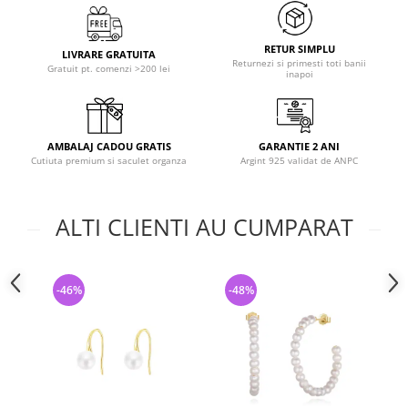
RETUR SIMPLU
LIVRARE GRATUITA
Returnezi si primesti toti banii
Gratuit pt. comenzi >200 lei
inapoi
AMBALAJ CADOU GRATIS
GARANTIE 2 ANI
Cutiuta premium si saculet organza
Argint 925 validat de ANPC
ALTI CLIENTI AU CUMPARAT
-46%
-48%
-