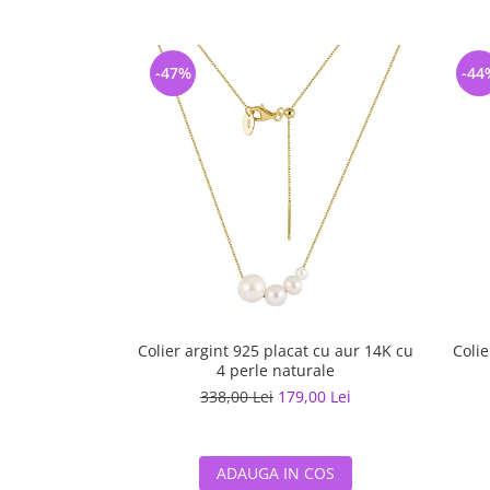
-47%
-44
Colier argint 925 placat cu aur 14K cu
Colie
4 perle naturale
338,00 Lei
179,00 Lei
ADAUGA IN COS