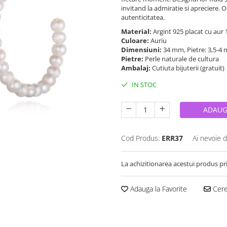
invitand la admiratie si apreciere. 
autenticitatea.
Material:
Argint 925 placat cu aur
Culoare:
Auriu
Dimensiuni:
34 mm, Pietre: 3,5-4
Pietre:
Perle naturale de cultura
Ambalaj:
Cutiuta bijuterii (gratuit)
IN STOC
ADAUG
Cod Produs:
ERR37
Ai nevoie d
La achizitionarea acestui produs pr
Adauga la Favorite
Cere 