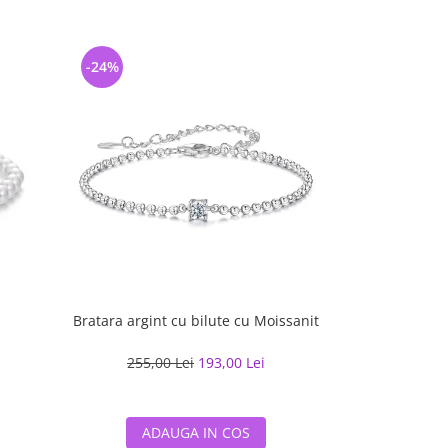
-24%
-40%
Bratara argint cu bilute cu Moissanit
Colier arg
255,00 Lei
193,00 Lei
199,79
ADAUGA IN COS
ADA