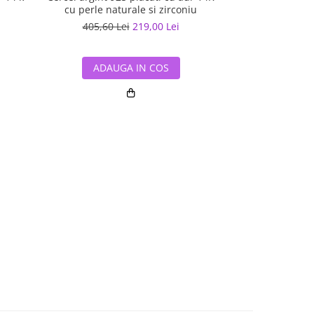
cu perle naturale si zirconiu
trei pe
405,60 Lei
219,00 Lei
347,10 L
ADAUGA IN COS
ADAUG