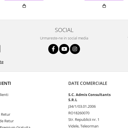
SOCIAL
Urmareste-ne in social media
ate
LIENTI
DATE COMERCIALE
lienti
S.C. Admis Consultants
S.R.L
J34/1/03.01.2006
RO18260070
e Retur
Str. Republicii nr. 1
de Retur
Videle, Teleorman
Premium Gratuita