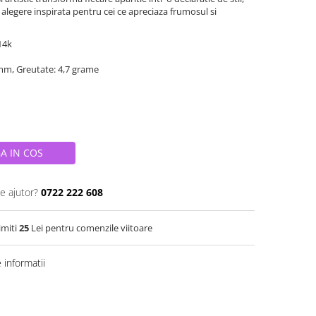
O alegere inspirata pentru cei ce apreciaza frumosul si
 14k
 mm, Greutate: 4,7 grame
A IN COS
e ajutor?
0722 222 608
imiti
25
Lei pentru comenzile viitoare
informatii