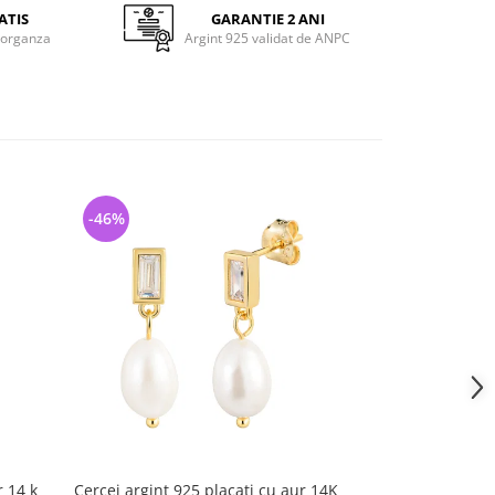
ATIS
GARANTIE 2 ANI
 organza
Argint 925 validat de ANPC
-46%
-54%
r 14 k
Cercei argint 925 placati cu aur 14K
Cercei argint 92