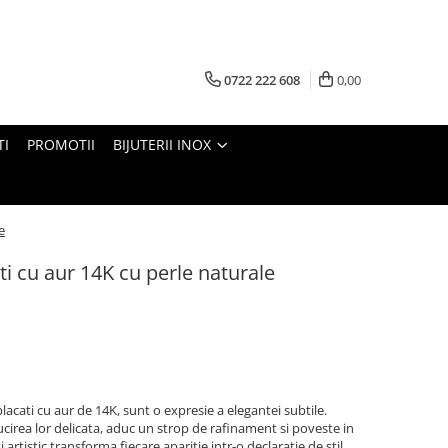
0722 222 608
0,00
TI
PROMOTII
BIJUTERII INOX
e
ti cu aur 14K cu perle naturale
 placati cu aur de 14K, sunt o expresie a elegantei subtile.
lucirea lor delicata, aduc un strop de rafinament si poveste in
artistic transforma fiecare aparitie intr-o declaratie de stil,