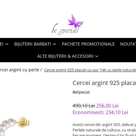
EI
BIJUTERII BARBATI
PACHETE PROMOTIONALE
NOUTA
ALTE BIJUTERII & ACCESORII
rcei argint cu perle /
Cercei argint 925 placati cu aur 14K cu perle natural
Cercei argint 925 placa
BeSpecial
490,10 Lei
256,00 Lei
Economisesti:
234,10
Lei
Acesti cercei din argint 925, delicat
Perlele naturale de cultura, cu stra
fiecare moment. Designul lor fluid si 