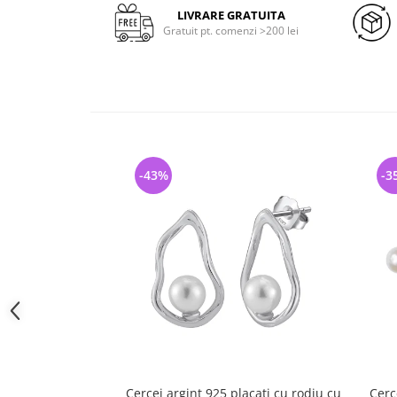
LIVRARE GRATUITA
Gratuit pt. comenzi >200 lei
-43%
-3
Cercei argint 925 placati cu rodiu cu
Cerc