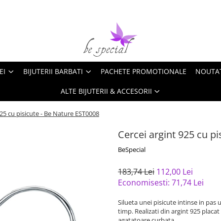
EI
BIJUTERII BARBATI
PACHETE PROMOTIONALE
NOUTA
ALTE BIJUTERII & ACCESORII
925 cu pisicute - Be Nature EST0008
Cercei argint 925 cu p
BeSpecial
183,74 Lei
112,00 Lei
Economisesti:
71,74
Lei
Silueta unei pisicute intinse in pas 
timp. Realizati din argint 925 placat
agatatoare curbata.