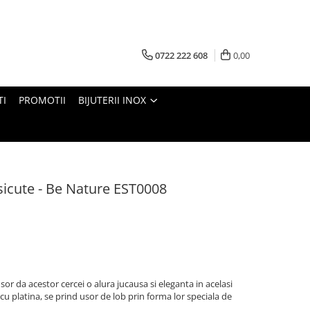
0722 222 608
0,00
TI
PROMOTII
BIJUTERII INOX
isicute - Be Nature EST0008
usor da acestor cercei o alura jucausa si eleganta in acelasi
 cu platina, se prind usor de lob prin forma lor speciala de