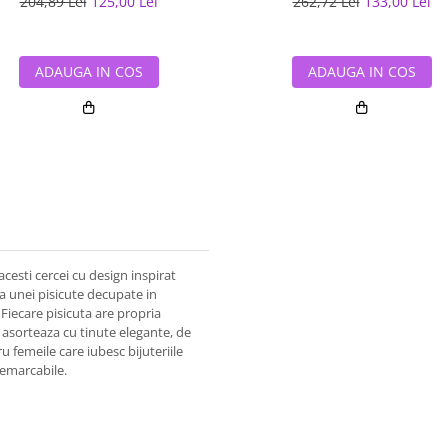
204,89 Lei
125,00 Lei
262,72 Lei
133,00 Lei
ADAUGA IN COS
ADAUGA IN COS
acesti cercei cu design inspirat
ta unei pisicute decupate in
 Fiecare pisicuta are propria
e asorteaza cu tinute elegante, de
ru femeile care iubesc bijuteriile
remarcabile.