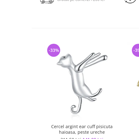
-33%
-3
Cercel argint ear cuff pisicuta
haioasa, peste ureche