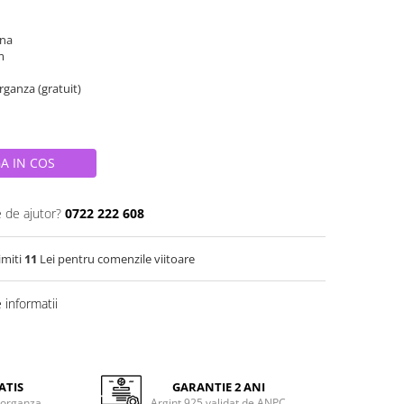
ina
cm
organza (gratuit)
A IN COS
e de ajutor?
0722 222 608
imiti
11
Lei pentru comenzile viitoare
informatii
ATIS
GARANTIE 2 ANI
 organza
Argint 925 validat de ANPC