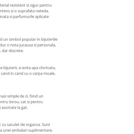
terial rezistent si sigur pentru
 intens si o suprafata neteda.
inata si parfumurile aplicate
nd un simbol popular in bijuteriile
 aduc o nota jucausa si personala,
, dar discrete.
 bijuterii, si evita apa clorinata,
in cand in cand cu o carpa moale,
asi simple de zi, fiind un
pentru birou, cat si pentru
i asortate la gat.
nt cu saculet de organza. Sunt
voia unei ambalari suplimentare,