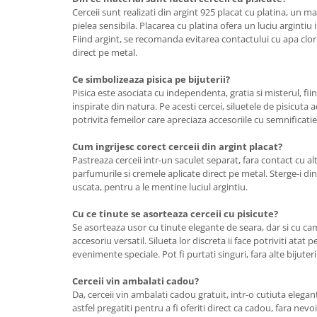
Cerceii sunt realizati din argint 925 placat cu platina, un ma
pielea sensibila. Placarea cu platina ofera un luciu argintiu
Fiind argint, se recomanda evitarea contactului cu apa clor
direct pe metal.
Ce simbolizeaza pisica pe bijuterii?
Pisica este asociata cu independenta, gratia si misterul, fii
inspirate din natura. Pe acesti cercei, siluetele de pisicuta
potrivita femeilor care apreciaza accesoriile cu semnificatie
Cum ingrijesc corect cerceii din argint placat?
Pastreaza cerceii intr-un saculet separat, fara contact cu alte
parfumurile si cremele aplicate direct pe metal. Sterge-i d
uscata, pentru a le mentine luciul argintiu.
Cu ce tinute se asorteaza cerceii cu pisicute?
Se asorteaza usor cu tinute elegante de seara, dar si cu cam
accesoriu versatil. Silueta lor discreta ii face potriviti atat 
evenimente speciale. Pot fi purtati singuri, fara alte bijuteri
Cerceii vin ambalati cadou?
Da, cerceii vin ambalati cadou gratuit, intr-o cutiuta elega
astfel pregatiti pentru a fi oferiti direct ca cadou, fara ne