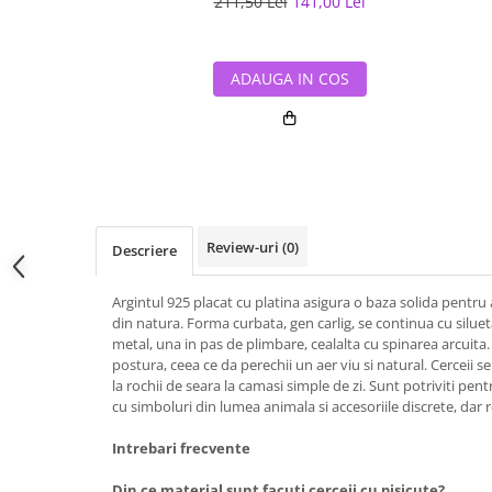
211,50 Lei
141,00 Lei
ADAUGA IN COS
Review-uri
(0)
Descriere
Argintul 925 placat cu platina asigura o baza solida pentru 
din natura. Forma curbata, gen carlig, se continua cu silue
metal, una in pas de plimbare, cealalta cu spinarea arcuita.
postura, ceea ce da perechii un aer viu si natural. Cerceii s
la rochii de seara la camasi simple de zi. Sunt potriviti pent
cu simboluri din lumea animala si accesoriile discrete, dar 
Intrebari frecvente
Din ce material sunt facuti cerceii cu pisicute?