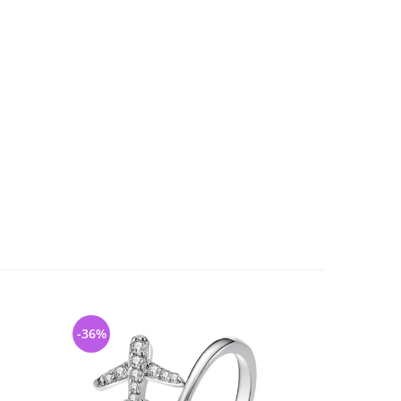
-36%
-33%