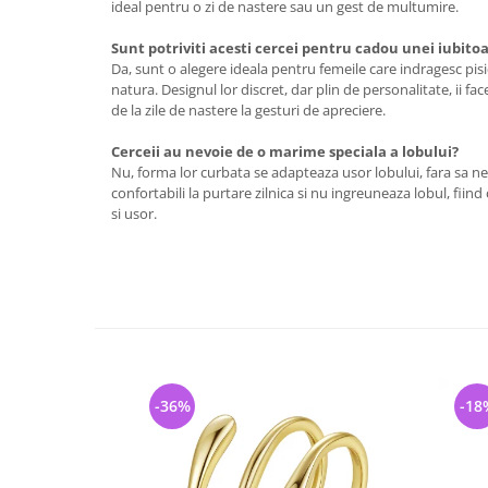
ideal pentru o zi de nastere sau un gest de multumire.
Sunt potriviti acesti cercei pentru cadou unei iubitoa
Da, sunt o alegere ideala pentru femeile care indragesc pisici
natura. Designul lor discret, dar plin de personalitate, ii fac
de la zile de nastere la gesturi de apreciere.
Cerceii au nevoie de o marime speciala a lobului?
Nu, forma lor curbata se adapteaza usor lobului, fara sa n
confortabili la purtare zilnica si nu ingreuneaza lobul, fiind
si usor.
-36%
-18