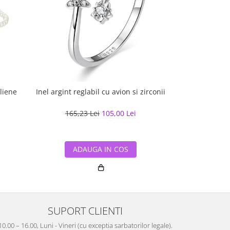
liene
Inel argint reglabil cu avion si zirconii
Bratara argint
165,23 Lei
105,00 Lei
293,01
ADAUGA IN COS
ADA
SUPORT CLIENTI
10.00 – 16.00, Luni - Vineri (cu exceptia sarbatorilor legale).