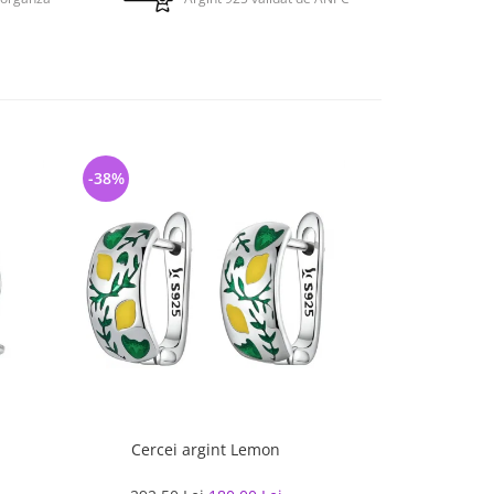
-38%
-27%
Cercei argint Lemon
Cercei argint ro