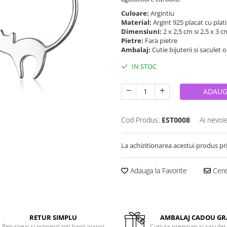
Culoare:
Argintiu
Material:
Argint 925 placat cu plat
Dimensiuni:
2 x 2,5 cm si 2,5 x 3 
Pietre:
Fara pietre
Ambalaj:
Cutie bijuterii si saculet 
IN STOC
ADAUG
Cod Produs:
EST0008
Ai nevoi
La achizitionarea acestui produs pr
Adauga la Favorite
Cere 
RETUR SIMPLU
AMBALAJ CADOU GR
Returnezi si primesti toti banii inapoi
Cutiuta premium si saculet