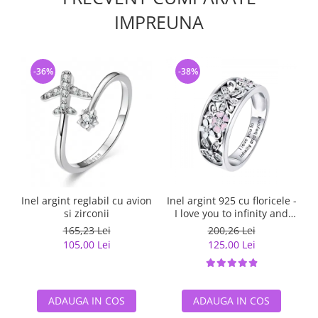
IMPREUNA
-36%
-38%
Inel argint reglabil cu avion
Inel argint 925 cu floricele -
si zirconii
I love you to infinity and
beyond - Be Nature
165,23 Lei
200,26 Lei
IST0055
105,00 Lei
125,00 Lei
ADAUGA IN COS
ADAUGA IN COS