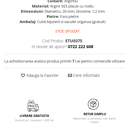
Culoare:
Argintiu
Material:
Argint 925 placat cu rodiu
Dimensiuni:
Diametru: 20 mm; Grosime: 1,2 mm
Pietre:
Fara pietre
Ambalaj:
Cutie bijuterii si saculet organza (gratuit)
STOC EPUIZAT
Cod Produs:
ETU0375
Ai nevoie de ajutor?
0722 222 608
La achizitionarea acestui produs primiti
7
Lei pentru comenzile viitoare
Adauga la Favorite
Cere informatii
RETUR SIMPLU
LIVRARE GRATUITA
Returnezi si primesti toti banii
Gratuit pt. comenzi >200 lei
inapoi