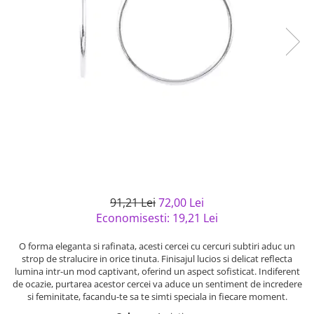
Bijuterii argint cu pietre
Pandantive mireasa
semipretioase
Bijuterii de Lux
Bijuterii argint placat cu aur
Bijuterii gotice si rock
Bijuterii argint cu diverse
Bijuterii Handmade
materiale
Bijuterii fantezie
Bijuterii argint cu murano
Casete si cutii de bijuterii
Bijuterii tungsten
Accesorii Piele
Cadouri
Solutii si lavete de curatare
91,21 Lei
72,00 Lei
bijuterii argint
Economisesti:
19,21
Lei
O forma eleganta si rafinata, acesti cercei cu cercuri subtiri aduc un
strop de stralucire in orice tinuta. Finisajul lucios si delicat reflecta
lumina intr-un mod captivant, oferind un aspect sofisticat. Indiferent
de ocazie, purtarea acestor cercei va aduce un sentiment de incredere
si feminitate, facandu-te sa te simti speciala in fiecare moment.