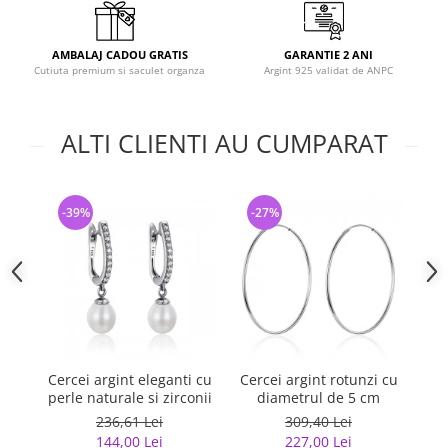
AMBALAJ CADOU GRATIS
GARANTIE 2 ANI
Cutiuta premium si saculet organza
Argint 925 validat de ANPC
ALTI CLIENTI AU CUMPARAT
-39%
-27%
-
Cercei argint eleganti cu
Cercei argint rotunzi cu
Ce
perle naturale si zirconii
diametrul de 5 cm
236,61 Lei
309,40 Lei
144,00 Lei
227,00 Lei