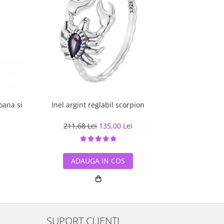
oana si
Inel argint reglabil scorpion
Inel argi
211,68 Lei
135,00 Lei
223,39
ADAUGA IN COS
ADA
SUPORT CLIENTI