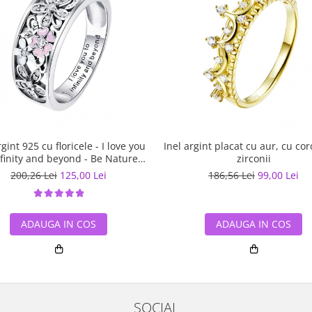
rgint 925 cu floricele - I love you
Inel argint placat cu aur, cu cor
nfinity and beyond - Be Nature
zirconii
IST0055
200,26 Lei
125,00 Lei
186,56 Lei
99,00 Lei
ADAUGA IN COS
ADAUGA IN COS
SOCIAL