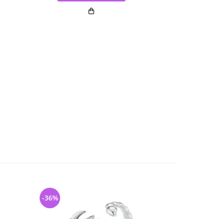
-36%
-31%