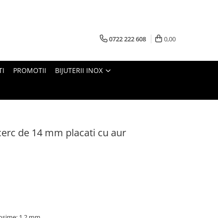
0722 222 608
0,00
TI
PROMOTII
BIJUTERII INOX
 cerc de 14 mm placati cu aur
osime: 1,2 mm