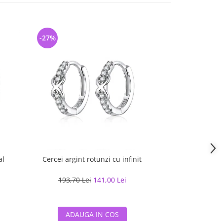
-27%
-28%
al
Cercei argint rotunzi cu infinit
Cercei argint c
193,70 Lei
141,00 Lei
203,23 L
ADAUGA IN COS
ADAUG