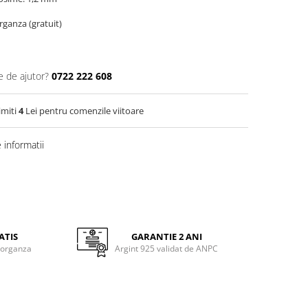
organza (gratuit)
e de ajutor?
0722 222 608
imiti
4
Lei pentru comenzile viitoare
informatii
ATIS
GARANTIE 2 ANI
 organza
Argint 925 validat de ANPC