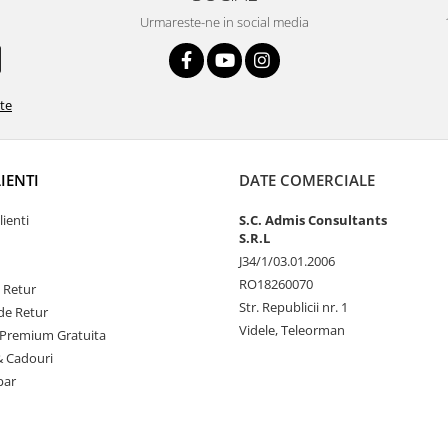
Urmareste-ne in social media
ate
LIENTI
DATE COMERCIALE
lienti
S.C. Admis Consultants
S.R.L
J34/1/03.01.2006
RO18260070
e Retur
Str. Republicii nr. 1
de Retur
Videle, Teleorman
Premium Gratuita
& Cadouri
par