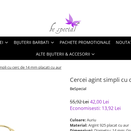
EI
BIJUTERII BARBATI
PACHETE PROMOTIONALE
NOUTA
ALTE BIJUTERII & ACCESORII
impli cu cerc de 14 mm placati cu aur
Cercei agint simpli cu
BeSpecial
55,92 Lei
42,00 Lei
Economisesti:
13,92
Lei
Culoare:
Auriu
Material:
Argint 925 placat cu aur
Dimensiuni:
Diametru: 14 mm; Gr