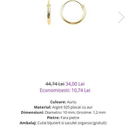
Bijuterii argint cu pietre
Pandantive mireasa
semipretioase
Bijuterii de Lux
Bijuterii argint placat cu aur
Bijuterii gotice si rock
Bijuterii argint cu diverse
Bijuterii Handmade
materiale
Bijuterii fantezie
Bijuterii argint cu murano
Casete si cutii de bijuterii
Bijuterii tungsten
Accesorii Piele
Cadouri
Solutii si lavete de curatare
44,74 Lei
34,00 Lei
bijuterii argint
Economisesti:
10,74
Lei
Culoare:
Auriu
Material:
Argint 925 placat cu aur
Dimensiuni:
Diametru: 10 mm; Grosime: 1,2 mm
Pietre:
Fara pietre
Ambalaj:
Cutie bijuterii si saculet organza (gratuit)