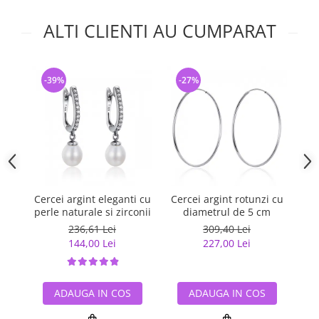
ALTI CLIENTI AU CUMPARAT
-39%
-27%
-
Cercei argint eleganti cu
Cercei argint rotunzi cu
Ce
perle naturale si zirconii
diametrul de 5 cm
236,61 Lei
309,40 Lei
144,00 Lei
227,00 Lei
ADAUGA IN COS
ADAUGA IN COS