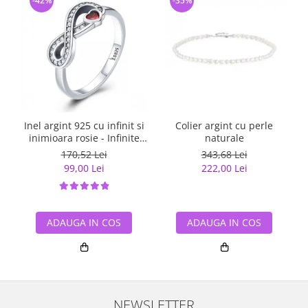
-42%
-35%
Inel argint 925 cu infinit si
Colier argint cu perle
inimioara rosie - Infinite
naturale
You IST0062
170,52 Lei
343,68 Lei
99,00 Lei
222,00 Lei
ADAUGA IN COS
ADAUGA IN COS
NEWSLETTER