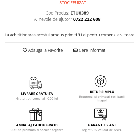
STOC EPUIZAT
Cod Produs:
ETU0389
Ai nevoie de ajutor?
0722 222 608
La achizitionarea acestui produs primiti
3
Lei pentru comenzile viitoare
Adauga la Favorite
Cere informatii
RETUR SIMPLU
LIVRARE GRATUITA
Returnezi si primesti toti banii
Gratuit pt. comenzi >200 lei
inapoi
AMBALAJ CADOU GRATIS
GARANTIE 2 ANI
Cutiuta premium si saculet organza
Argint 925 validat de ANPC