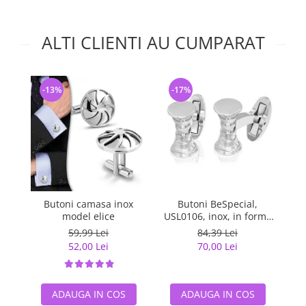
ALTI CLIENTI AU CUMPARAT
-13%
-17%
-
Butoni BeSpecial,
Butoni camasa inox
But
USL0106, inox, in forma
model elice
clepsidra
84,39 Lei
59,99 Lei
70,00 Lei
52,00 Lei
ADAUGA IN COS
ADAUGA IN COS