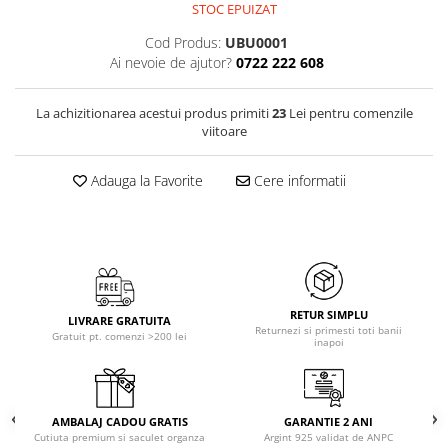
STOC EPUIZAT
Cod Produs:
UBU0001
Ai nevoie de ajutor?
0722 222 608
La achizitionarea acestui produs primiti
23
Lei pentru comenzile
viitoare
Adauga la Favorite
Cere informatii
RETUR SIMPLU
LIVRARE GRATUITA
Returnezi si primesti toti banii
Gratuit pt. comenzi >200 lei
inapoi
AMBALAJ CADOU GRATIS
GARANTIE 2 ANI
Cutiuta premium si saculet organza
Argint 925 validat de ANPC