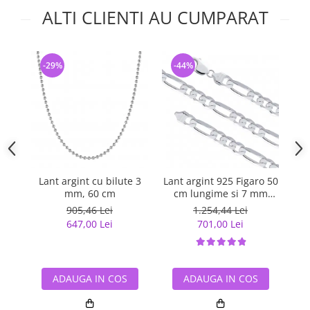
ALTI CLIENTI AU CUMPARAT
-29%
-44%
-
Lant argint cu bilute 3
Lant argint 925 Figaro 50
La
mm, 60 cm
cm lungime si 7 mm
grosime, Classical You
905,46 Lei
1.254,44 Lei
LSX0201
647,00 Lei
701,00 Lei
ADAUGA IN COS
ADAUGA IN COS