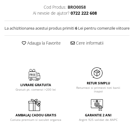
Cod Produs:
BRO0058
Ai nevoie de ajutor?
0722 222 608
La achizitionarea acestui produs primiti
6
Lei pentru comenzile viitoare
Adauga la Favorite
Cere informatii
RETUR SIMPLU
LIVRARE GRATUITA
Returnezi si primesti toti banii
Gratuit pt. comenzi >200 lei
inapoi
AMBALAJ CADOU GRATIS
GARANTIE 2 ANI
Cutiuta premium si saculet organza
Argint 925 validat de ANPC