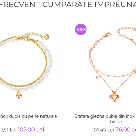
FRECVENT CUMPARATE IMPREUN
-29%
inox dubla cu perle naturale
Bratara glezna dubla din inox 
bilute
105,00 Lei
76,00 L
7,51 Lei
107,45 Lei