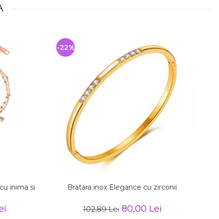
A
-22%
-
cu inima si
Bratara inox Elegance cu zirconii
ei
80,00 Lei
102,89 Lei