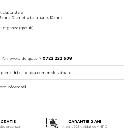
ticla, cristale
 3 mm; Diametru talismane: 10 mm
let organza (gratuit)
Ai nevoie de ajutor?
0722 222 608
 primiti
8
Lei pentru comenzile viitoare
re informatii
 GRATIS
GARANTIE 2 ANI
ulet organza
Argint 925 validat de ANPC