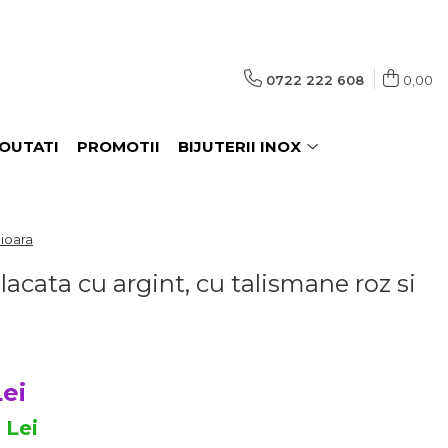
0722 222 608
0,00
OUTATI
PROMOTII
BIJUTERII INOX
mioara
lacata cu argint, cu talismane roz si
Lei
5
Lei