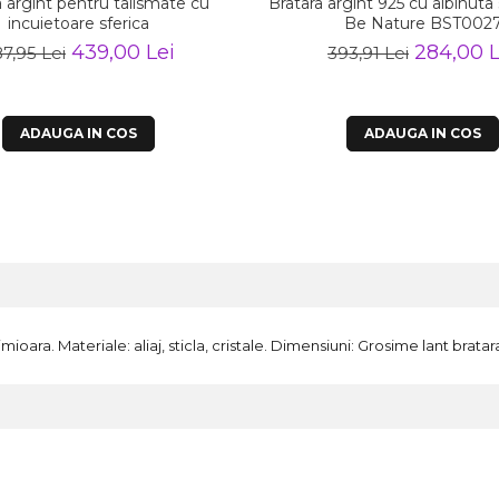
a argint pentru talismate cu
Bratara argint 925 cu albinuta s
incuietoare sferica
Be Nature BST002
439,00 Lei
284,00 L
7,95 Lei
393,91 Lei
ADAUGA IN COS
ADAUGA IN COS
imioara. Materiale: aliaj, sticla, cristale. Dimensiuni: Grosime lant br