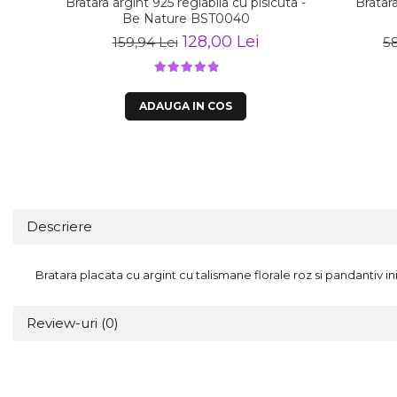
Bratara argint 925 reglabila cu pisicuta -
Bratar
Be Nature BST0040
128,00 Lei
159,94 Lei
58
ADAUGA IN COS
Descriere
Bratara placata cu argint cu talismane florale roz si pandantiv in
Review-uri
(0)