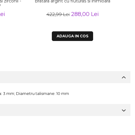
i zirconii -
Bratara argint cu fluturas si inimioara
Brat
7
ei
288,00 Lei
422,99 Lei
ADAUGA IN COS
atara: 3 mm; Diametru talismane: 10 mm