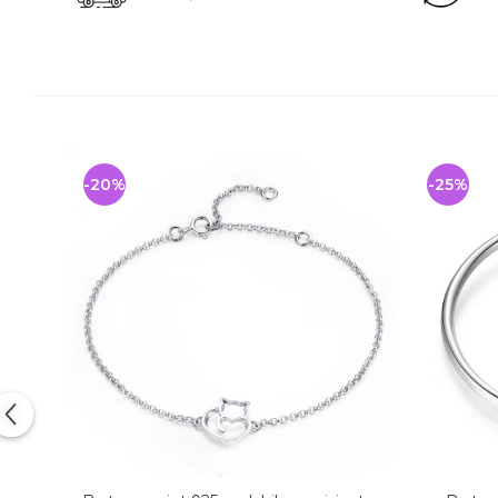
-20%
-25%