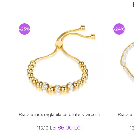
-25%
-24%
Bratara inox reglabila cu bilute si zirconii
Bratara 
86,00 Lei
115,13 Lei
13