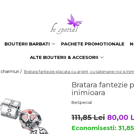
BIJUTERII BARBATI
PACHETE PROMOTIONALE
N
ALTE BIJUTERII & ACCESORII
 charmuri /
Bratara fantezie placata cu argint, cu talismane roz si ini
Bratara fantezie p
inimioara
BeSpecial
111,85 Lei
80,00 
Economisesti:
31,8