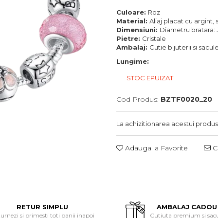
Culoare:
Roz
Material:
Aliaj placat cu argint, s
Dimensiuni:
Diametru bratara:
Pietre:
Cristale
Ambalaj:
Cutie bijuterii si sacu
:
Lungime
STOC EPUIZAT
Cod Produs:
BZTF0020_20
La achizitionarea acestui produs
Adauga la Favorite
Ce
RETUR SIMPLU
AMBALAJ CADOU
urnezi si primesti toti banii inapoi
Cutiuta premium si sac