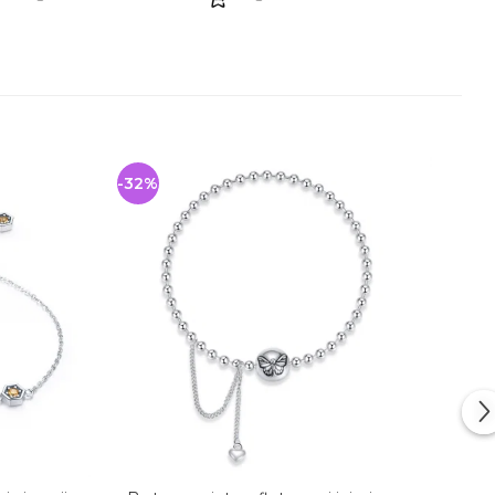
-32%
-34