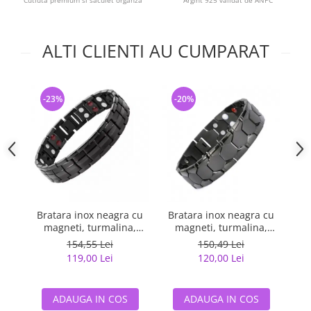
Cutiuta premium si saculet organza
Argint 925 validat de ANPC
ALTI CLIENTI AU CUMPARAT
-23%
-20%
-
Bratara inox neagra cu
Bratara inox neagra cu
Br
magneti, turmalina,
magneti, turmalina,
cu
germaniu si anioni
germaniu si anioni
154,55 Lei
150,49 Lei
119,00 Lei
120,00 Lei
ADAUGA IN COS
ADAUGA IN COS