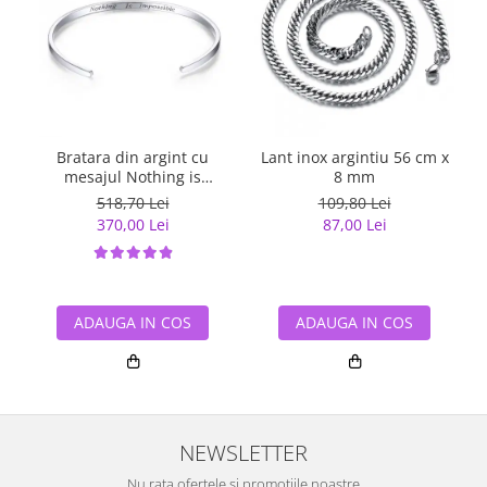
Bratara din argint cu
Lant inox argintiu 56 cm x
mesajul Nothing is
8 mm
Impossible
518,70 Lei
109,80 Lei
370,00 Lei
87,00 Lei
ADAUGA IN COS
ADAUGA IN COS
NEWSLETTER
Nu rata ofertele si promotiile noastre