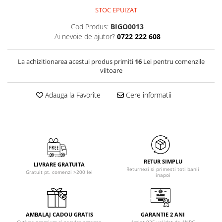
STOC EPUIZAT
Cod Produs:
BIGO0013
Ai nevoie de ajutor?
0722 222 608
La achizitionarea acestui produs primiti
16
Lei pentru comenzile
viitoare
Adauga la Favorite
Cere informatii
RETUR SIMPLU
LIVRARE GRATUITA
Returnezi si primesti toti banii
Gratuit pt. comenzi >200 lei
inapoi
AMBALAJ CADOU GRATIS
GARANTIE 2 ANI