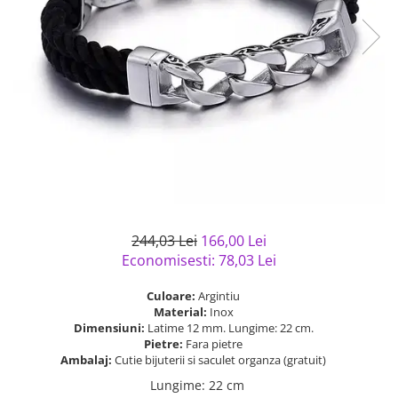
Bijuterii argint cu pietre
Pandantive mireasa
semipretioase
Bijuterii de Lux
Bijuterii argint placat cu aur
Bijuterii gotice si rock
Bijuterii argint cu diverse
Bijuterii Handmade
materiale
Bijuterii fantezie
Bijuterii argint cu murano
Casete si cutii de bijuterii
Bijuterii tungsten
Accesorii Piele
Cadouri
244,03 Lei
166,00 Lei
Solutii si lavete de curatare
Economisesti:
78,03
Lei
bijuterii argint
Culoare:
Argintiu
Material:
Inox
Dimensiuni:
Latime 12 mm. Lungime: 22 cm.
Pietre:
Fara pietre
Ambalaj:
Cutie bijuterii si saculet organza (gratuit)
Lungime
:
22 cm