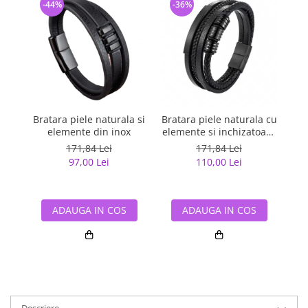
-44%
-36%
-
Bratara piele naturala si
Bratara piele naturala cu
Br
elemente din inox
elemente si inchizatoare
imp
negre din inox
171,84 Lei
171,84 Lei
97,00 Lei
110,00 Lei
ADAUGA IN COS
ADAUGA IN COS
Descriere