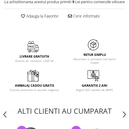
La achizitionarea acestui produs primiti
9
Lei pentru comenzile viitoare
Adauga la Favorite
Cere informatii
RETUR SIMPLU
LIVRARE GRATUITA
Returnezi si primesti toti banii
Gratuit pt. comenzi >200 lei
inapoi
AMBALAJ CADOU GRATIS
GARANTIE 2 ANI
Cutiuta premium si saculet organza
Argint 925 validat de ANPC
ALTI CLIENTI AU CUMPARAT