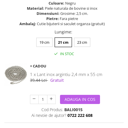
Culoare:
Negru
Material:
Piele naturala de bovine si inox
Dimensiuni:
Grosime: 2,5 cm.
Pietre:
Fara pietre
Ambalaj:
Cutie bijuterii si saculet organza (gratuit)
Lungime
:
19 cm
21 cm
23 cm
IN STOC
+ CADOU
1 x Lant inox argintiu 2,4 mm x 55 cm
39,44 Lei
Gratuit
ADAUGA IN COS
Cod Produs:
BALI0015
Ai nevoie de ajutor?
0722 222 608