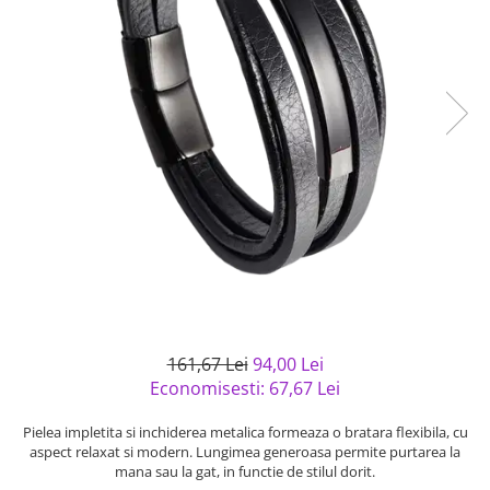
Bijuterii argint cu pietre
Pandantive mireasa
semipretioase
Bijuterii de Lux
Bijuterii argint placat cu aur
Bijuterii gotice si rock
Bijuterii argint cu diverse
Bijuterii Handmade
materiale
Bijuterii fantezie
Bijuterii argint cu murano
Casete si cutii de bijuterii
Bijuterii tungsten
Accesorii Piele
Cadouri
Solutii si lavete de curatare
bijuterii argint
161,67 Lei
94,00 Lei
Economisesti:
67,67
Lei
Pielea impletita si inchiderea metalica formeaza o bratara flexibila, cu
aspect relaxat si modern. Lungimea generoasa permite purtarea la
mana sau la gat, in functie de stilul dorit.