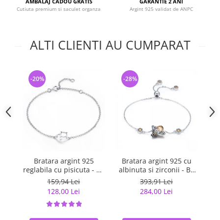
AMBALAJ CADOU GRATIS
GARANTIE 2 ANI
Cutiuta premium si saculet organza
Argint 925 validat de ANPC
ALTI CLIENTI AU CUMPARAT
-20%
-28%
-
Bratara argint 925
Bratara argint 925 cu
reglabila cu pisicuta - Be
albinuta si zirconii - Be
f
Nature BST0040
Nature BST0027
159,94 Lei
393,91 Lei
128,00 Lei
284,00 Lei