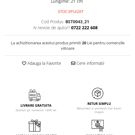
Lungime
:
21 cm
STOC EPUIZAT
Cod Produs:
BST0043_21
Ai nevoie de ajutor?
0722 222 608
La achizitionarea acestui produs primiti
20
Lei pentru comenzile
viitoare
Adauga la Favorite
Cere informatii
RETUR SIMPLU
LIVRARE GRATUITA
Returnezi si primesti toti banii
Gratuit pt. comenzi >200 lei
inapoi