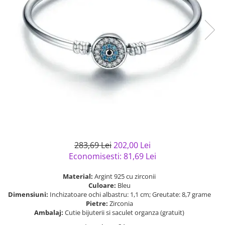
Bijuterii argint cu pietre
Pandantive mireasa
semipretioase
Bijuterii de Lux
Bijuterii argint placat cu aur
Bijuterii gotice si rock
Bijuterii argint cu diverse
Bijuterii Handmade
materiale
Bijuterii fantezie
Bijuterii argint cu murano
Casete si cutii de bijuterii
Bijuterii tungsten
Accesorii Piele
Cadouri
Solutii si lavete de curatare
283,69 Lei
202,00 Lei
bijuterii argint
Economisesti:
81,69
Lei
Material:
Argint 925 cu zirconii
Culoare:
Bleu
Dimensiuni:
Inchizatoare ochi albastru: 1,1 cm; Greutate: 8,7 grame
Pietre:
Zirconia
Ambalaj:
Cutie bijuterii si saculet organza (gratuit)