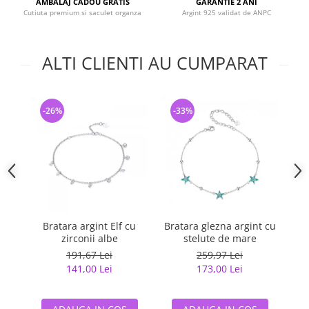
AMBALAJ CADOU GRATIS
GARANTIE 2 ANI
Cutiuta premium si saculet organza
Argint 925 validat de ANPC
ALTI CLIENTI AU CUMPARAT
-26%
-33%
-
Bratara argint Elf cu
Bratara glezna argint cu
Brata
zirconii albe
stelute de mare
191,67 Lei
259,97 Lei
141,00 Lei
173,00 Lei