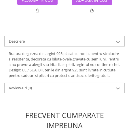
ADAUGA IN COS
ADAUGA IN COS
Descriere
Bratara de glezna din argint 925 placat cu rodiu, pentru stralucire
si rezistenta, decorata cu bilute ovale gravate cu semiluni. Pentru
a nu provoca alergii sau iritatii ale pielii, argintul nu contine nichel.
Design: UE / SUA. Bijuteriile din argint 925 sunt livrate in cutiute
pentru cadouri si plicuri cu protectie antisoc, oferite gratuit.
Review-uri
(0)
FRECVENT CUMPARATE
IMPREUNA