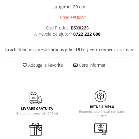
Lungime
:
29 cm
STOC EPUIZAT
Cod Produs:
BSX0225
Ai nevoie de ajutor?
0722 222 608
La achizitionarea acestui produs primiti
5
Lei pentru comenzile viitoare
Adauga la Favorite
Cere informatii
RETUR SIMPLU
LIVRARE GRATUITA
Returnezi si primesti toti banii
Gratuit pt. comenzi >200 lei
inapoi