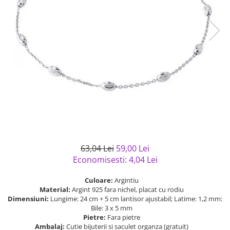
Bijuterii argint cu pietre
Pandantive mireasa
semipretioase
Bijuterii de Lux
Bijuterii argint placat cu aur
Bijuterii gotice si rock
Bijuterii argint cu diverse
Bijuterii Handmade
materiale
Bijuterii fantezie
Bijuterii argint cu murano
Casete si cutii de bijuterii
Bijuterii tungsten
Accesorii Piele
Cadouri
Solutii si lavete de curatare
63,04 Lei
59,00 Lei
bijuterii argint
Economisesti:
4,04
Lei
Culoare:
Argintiu
Material:
Argint 925 fara nichel, placat cu rodiu
Dimensiuni:
Lungime: 24 cm + 5 cm lantisor ajustabil; Latime: 1,2 mm:
Bile: 3 x 5 mm
Pietre:
Fara pietre
Ambalaj:
Cutie bijuterii si saculet organza (gratuit)