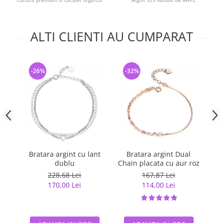
Cutiuta premium si saculet organza
Argint 925 validat de ANPC
ALTI CLIENTI AU CUMPARAT
-26%
-32%
-
Bratara argint cu lant
Bratara argint Dual
dublu
Chain placata cu aur roz
228,68 Lei
167,87 Lei
170,00 Lei
114,00 Lei