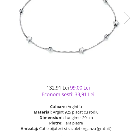
Bijuterii argint cu pietre
Pandantive mireasa
semipretioase
Bijuterii de Lux
Bijuterii argint placat cu aur
Bijuterii gotice si rock
Bijuterii argint cu diverse
Bijuterii Handmade
materiale
Bijuterii fantezie
Bijuterii argint cu murano
Casete si cutii de bijuterii
Bijuterii tungsten
Accesorii Piele
Cadouri
Solutii si lavete de curatare
132,91 Lei
99,00 Lei
bijuterii argint
Economisesti:
33,91
Lei
Culoare:
Argintiu
Material:
Argint 925 placat cu rodiu
Dimensiuni:
Lungime: 20 cm
Pietre:
Fara pietre
Ambalaj:
Cutie bijuterii si saculet organza (gratuit)