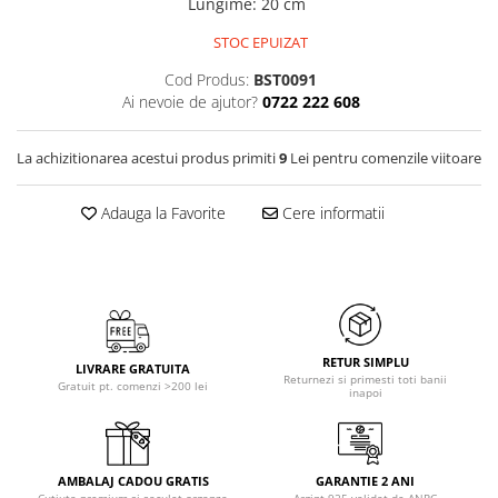
Lungime
:
20 cm
STOC EPUIZAT
Cod Produs:
BST0091
Ai nevoie de ajutor?
0722 222 608
La achizitionarea acestui produs primiti
9
Lei pentru comenzile viitoare
Adauga la Favorite
Cere informatii
RETUR SIMPLU
LIVRARE GRATUITA
Returnezi si primesti toti banii
Gratuit pt. comenzi >200 lei
inapoi
AMBALAJ CADOU GRATIS
GARANTIE 2 ANI