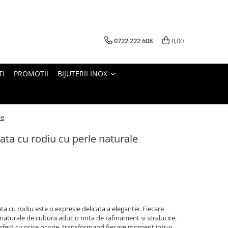
0722 222 608
0,00
TI
PROMOTII
BIJUTERII INOX
le
ata cu rodiu cu perle naturale
ta cu rodiu este o expresie delicata a elegantei. Fiecare
e naturale de cultura aduc o nota de rafinament si stralucire.
erfect cu orice ocazie, transformand fiecare moment intr-o