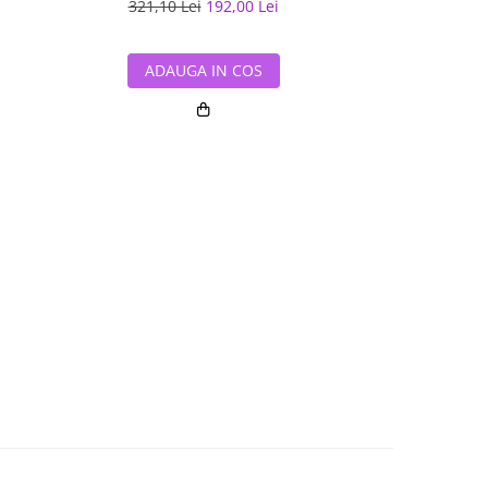
321,10 Lei
192,00 Lei
473,20 L
ADAUGA IN COS
ADAUG