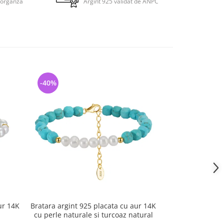
 organza
Argint 925 validat de ANPC
-40%
-48%
ur 14K
Bratara argint 925 placata cu aur 14K
Bratara argint 
cu perle naturale si turcoaz natural
cu per