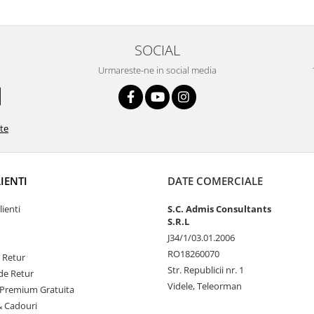
SOCIAL
Urmareste-ne in social media
ate
LIENTI
DATE COMERCIALE
lienti
S.C. Admis Consultants
S.R.L
J34/1/03.01.2006
RO18260070
e Retur
Str. Republicii nr. 1
de Retur
Videle, Teleorman
Premium Gratuita
& Cadouri