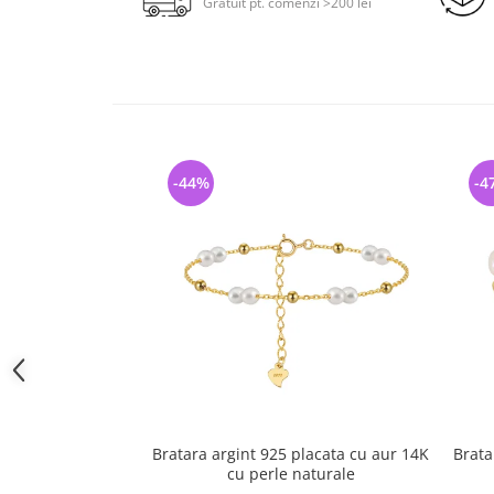
Gratuit pt. comenzi >200 lei
-44%
-4
Bratara argint 925 placata cu aur 14K
Brata
cu perle naturale