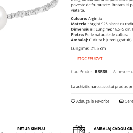
poveste de frumusete. Bratara isi 
viata ta.
Culoare:
Argintiu
Material:
Argint 925 placat cu rod
Dimensiuni:
Lungime: 16,5+5 cm, 
Pietre:
Perle naturale de cultura
Ambalaj:
Cutiuta bijuterii (gratuit)
Lungime
:
21,5 cm
STOC EPUIZAT
Cod Produs:
BRR35
Ai nevoie 
La achizitionarea acestui produs pr
Adauga la Favorite
Cere 
RETUR SIMPLU
AMBALAJ CADOU GR