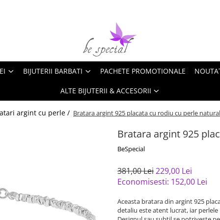
EI
BIJUTERII BARBATI
PACHETE PROMOTIONALE
NOUTA
ALTE BIJUTERII & ACCESORII
atari argint cu perle /
Bratara argint 925 placata cu rodiu cu perle natura
Bratara argint 925 plac
BeSpecial
381,00 Lei
229,00 Lei
Economisesti:
152,00
Lei
Aceasta bratara din argint 925 placa
detaliu este atent lucrat, iar perlel
Designul sau subtil se potriveste p