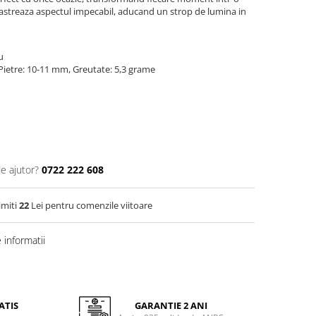
pastreaza aspectul impecabil, aducand un strop de lumina in
iu
Pietre: 10-11 mm, Greutate: 5,3 grame
de ajutor?
0722 222 608
imiti
22
Lei pentru comenzile viitoare
informatii
ATIS
GARANTIE 2 ANI