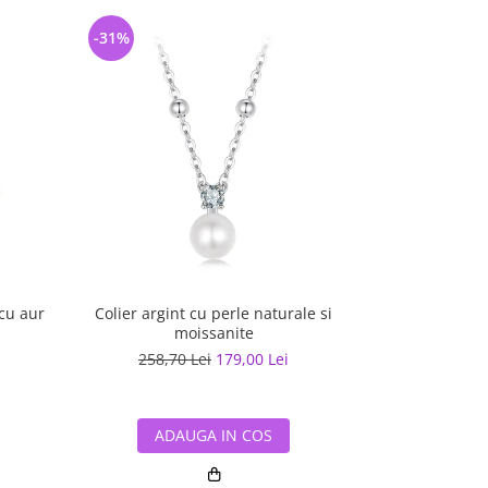
-31%
-45%
 cu aur
Colier argint cu perle naturale si
Colier argint 
moissanite
pe
258,70 Lei
179,00 Lei
297,70
ADAUGA IN COS
ADA