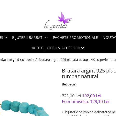
EI
BIJUTERII BARBATI
PACHETE PROMOTIONALE
NOUTA
ALTE BIJUTERII & ACCESORII
atari argint cu perle /
Bratara argint 925 placata cu aur 14K cu perle natu
Bratara argint 925 plac
turcoaz natural
BeSpecial
321,10 Lei
192,00 Lei
Economisesti:
129,10
Lei
O bijuterie ce îmbină delicatețea per