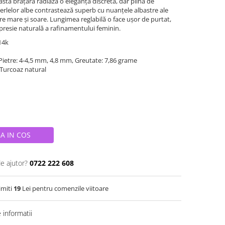
astă brățară radiază o eleganță discretă, dar plină de
perlelor albe contrastează superb cu nuanțele albastre ale
re mare și soare. Lungimea reglabilă o face ușor de purtat,
presie naturală a rafinamentului feminin.
 14k
Pietre: 4-4,5 mm, 4,8 mm, Greutate: 7,86 grame
i Turcoaz natural
A IN COS
de ajutor?
0722 222 608
imiti
19
Lei pentru comenzile viitoare
informatii