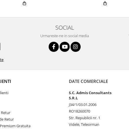
SOCIAL
Urmareste-ne in social media
ate
LIENTI
DATE COMERCIALE
lienti
S.C. Admis Consultants
S.R.L
J34/1/03.01.2006
RO18260070
e Retur
Str. Republicii nr. 1
de Retur
Videle, Teleorman
Premium Gratuita