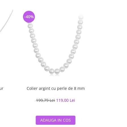
-40%
-42%
ur
Colier argint cu perle de 8 mm
Colier argint 
pe
199,79 Lei
119,00 Lei
547,30
ADAUGA IN COS
ADA