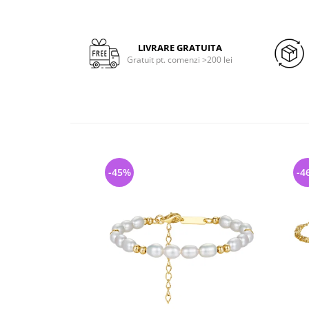
LIVRARE GRATUITA
Gratuit pt. comenzi >200 lei
-45%
-4