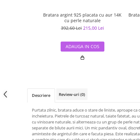
Bratara argint 925 placata cu aur 14K
Brata
cu perle naturale
392,60 Lei
215,00 Lei
ADAUGA IN COS
Review-uri
(0)
Descriere
Purtata zilnic, bratara aduce o stare de liniste, aproape ca
incheietura. Pietrele de turcoaz natural, taiate fatetat, au 
cu vinisoare naturale, si alterneaza cu un grup de perle nat
separate de bilute aurii mici. Un mic pandantiv oval, discre
aminteste de argintul din care e facuta piesa. Este realizata
o combinatie care da caldura si stralucire pietrelor natural