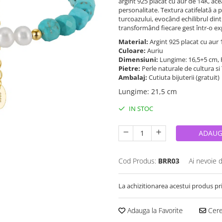
argint 925 placat cu aur de 14K, ace
personalitate. Textura catifelată a 
turcoazului, evocând echilibrul dint
transformând fiecare gest într-o ex
Material:
Argint 925 placat cu aur
Culoare:
Auriu
Dimensiuni:
Lungime: 16,5+5 cm, 
Pietre:
Perle naturale de cultura s
Ambalaj:
Cutiuta bijuterii (gratuit)
Lungime
:
21,5 cm
IN STOC
ADAUG
Cod Produs:
BRR03
Ai nevoie 
La achizitionarea acestui produs pr
Adauga la Favorite
Cere 