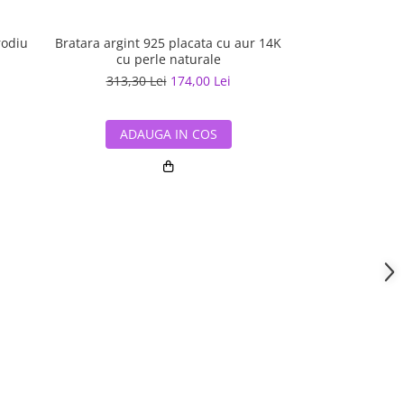
rodiu
Bratara argint 925 placata cu aur 14K
Bratara argint 9
cu perle naturale
cu per
313,30 Lei
174,00 Lei
373,10 L
ADAUGA IN COS
ADAUG