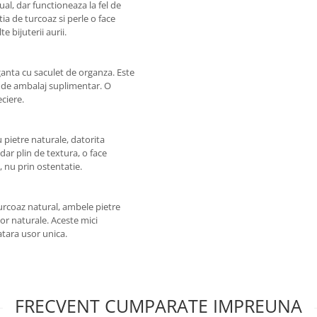
ual, dar functioneaza la fel de
ia de turcoaz si perle o face
e bijuterii aurii.
ganta cu saculet de organza. Este
ie de ambalaj suplimentar. O
ciere.
 pietre naturale, datorita
 dar plin de textura, o face
, nu prin ostentatie.
turcoaz natural, ambele pietre
lor naturale. Aceste mici
atara usor unica.
FRECVENT CUMPARATE IMPREUNA