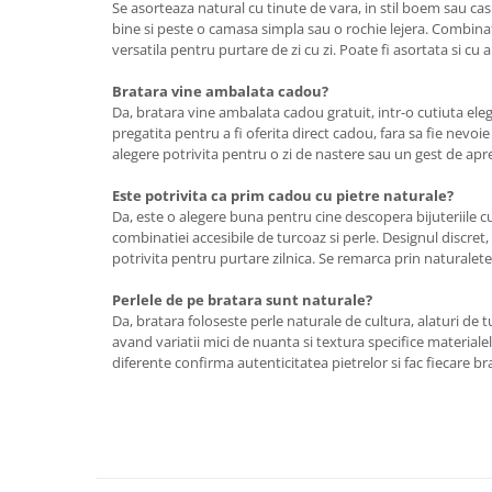
Se asorteaza natural cu tinute de vara, in stil boem sau cas
bine si peste o camasa simpla sau o rochie lejera. Combinat
versatila pentru purtare de zi cu zi. Poate fi asortata si cu alt
Bratara vine ambalata cadou?
Da, bratara vine ambalata cadou gratuit, intr-o cutiuta ele
pregatita pentru a fi oferita direct cadou, fara sa fie nevo
alegere potrivita pentru o zi de nastere sau un gest de apre
Este potrivita ca prim cadou cu pietre naturale?
Da, este o alegere buna pentru cine descopera bijuteriile cu
combinatiei accesibile de turcoaz si perle. Designul discret,
potrivita pentru purtare zilnica. Se remarca prin naturalete
Perlele de pe bratara sunt naturale?
Da, bratara foloseste perle naturale de cultura, alaturi de 
avand variatii mici de nuanta si textura specifice materiale
diferente confirma autenticitatea pietrelor si fac fiecare br