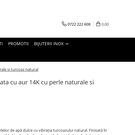
0722 222 608
0,00
TI
PROMOTII
BIJUTERII INOX
rale si turcoaz natural
ata cu aur 14K cu perle naturale si
lelor de apă dulce cu vibrația turcoazului natural. Finisată în