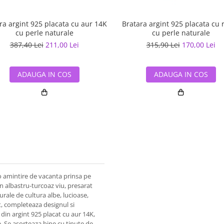
ra argint 925 placata cu aur 14K
Bratara argint 925 placata cu 
cu perle naturale
cu perle naturale
387,40 Lei
211,00 Lei
315,90 Lei
170,00 Lei
ADAUGA IN COS
ADAUGA IN COS
 o amintire de vacanta prinsa pe
un albastru-turcoaz viu, presarat
urale de cultura albe, lucioase,
t, completeaza designul si
 din argint 925 placat cu aur 14K,
e. Se asorteaza bine cu tinute de