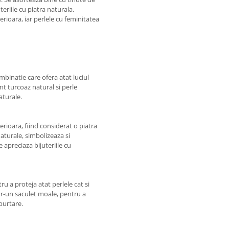
teriile cu piatra naturala.
terioara, iar perlele cu feminitatea
mbinatie care ofera atat luciul
unt turcoaz natural si perle
aturale.
terioara, fiind considerat o piatra
naturale, simbolizeaza si
 apreciaza bijuteriile cu
u a proteja atat perlele cat si
ntr-un saculet moale, pentru a
purtare.