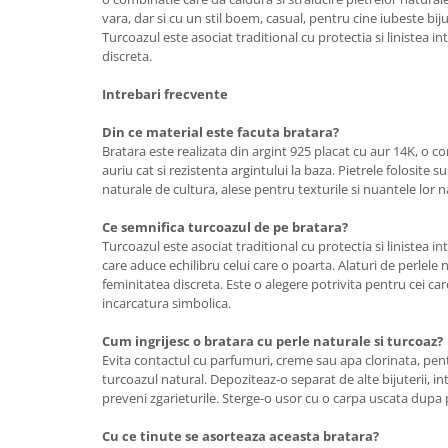
vara, dar si cu un stil boem, casual, pentru cine iubeste biju
Turcoazul este asociat traditional cu protectia si linistea in
discreta.
Intrebari frecvente
Din ce material este facuta bratara?
Bratara este realizata din argint 925 placat cu aur 14K, o co
auriu cat si rezistenta argintului la baza. Pietrele folosite s
naturale de cultura, alese pentru texturile si nuantele lor n
Ce semnifica turcoazul de pe bratara?
Turcoazul este asociat traditional cu protectia si linistea in
care aduce echilibru celui care o poarta. Alaturi de perlele 
feminitatea discreta. Este o alegere potrivita pentru cei care
incarcatura simbolica.
Cum ingrijesc o bratara cu perle naturale si turcoaz?
Evita contactul cu parfumuri, creme sau apa clorinata, pentr
turcoazul natural. Depoziteaz-o separat de alte bijuterii, i
preveni zgarieturile. Sterge-o usor cu o carpa uscata dupa 
Cu ce tinute se asorteaza aceasta bratara?