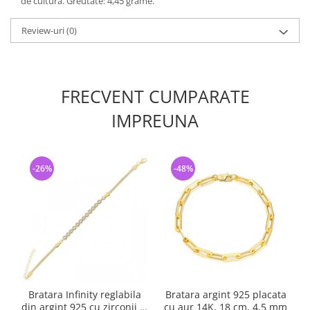
de cultura. Greutate: 4,45 grame.
Review-uri
(0)
FRECVENT CUMPARATE
IMPREUNA
-26%
-48%
Bratara Infinity reglabila
Bratara argint 925 placata
din argint 925 cu zirconii si
cu aur 14K, 18 cm, 4,5 mm