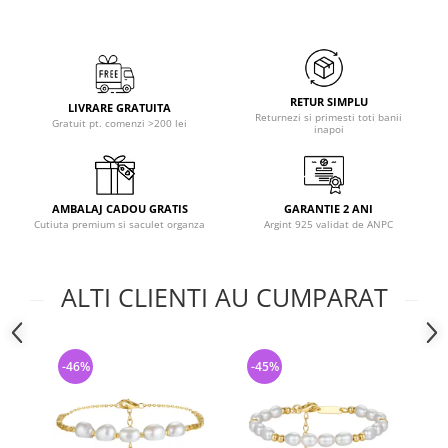
RETUR SIMPLU
LIVRARE GRATUITA
Returnezi si primesti toti banii
Gratuit pt. comenzi >200 lei
inapoi
AMBALAJ CADOU GRATIS
GARANTIE 2 ANI
Cutiuta premium si saculet organza
Argint 925 validat de ANPC
ALTI CLIENTI AU CUMPARAT
-46%
-45%
-