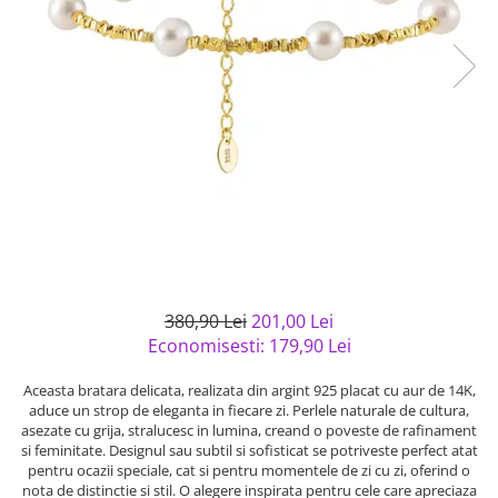
Bijuterii argint cu pietre
Pandantive mireasa
semipretioase
Bijuterii de Lux
Bijuterii argint placat cu aur
Bijuterii gotice si rock
Bijuterii argint cu diverse
Bijuterii Handmade
materiale
Bijuterii fantezie
Bijuterii argint cu murano
Casete si cutii de bijuterii
Bijuterii tungsten
Accesorii Piele
Cadouri
Solutii si lavete de curatare
380,90 Lei
201,00 Lei
bijuterii argint
Economisesti:
179,90
Lei
Aceasta bratara delicata, realizata din argint 925 placat cu aur de 14K,
aduce un strop de eleganta in fiecare zi. Perlele naturale de cultura,
asezate cu grija, stralucesc in lumina, creand o poveste de rafinament
si feminitate. Designul sau subtil si sofisticat se potriveste perfect atat
pentru ocazii speciale, cat si pentru momentele de zi cu zi, oferind o
nota de distinctie si stil. O alegere inspirata pentru cele care apreciaza