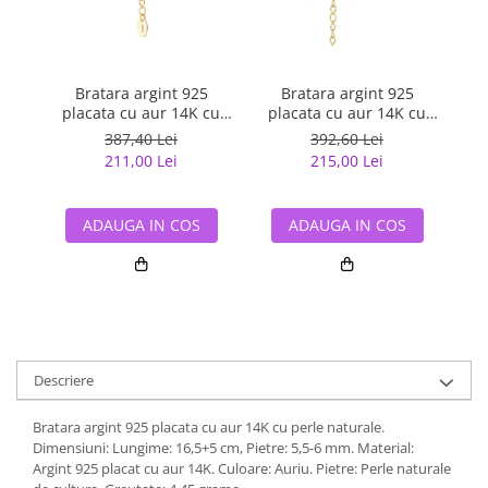
Bratara argint 925
Bratara argint 925
placata cu aur 14K cu
placata cu aur 14K cu
pla
perle naturale
perle naturale
387,40 Lei
392,60 Lei
211,00 Lei
215,00 Lei
ADAUGA IN COS
ADAUGA IN COS
Descriere
Bratara argint 925 placata cu aur 14K cu perle naturale.
Dimensiuni: Lungime: 16,5+5 cm, Pietre: 5,5-6 mm. Material:
Argint 925 placat cu aur 14K. Culoare: Auriu. Pietre: Perle naturale