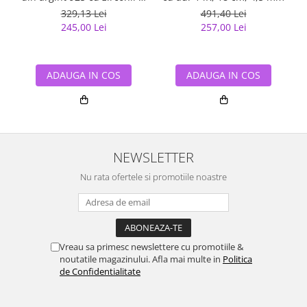
lant dublu
329,13 Lei
491,40 Lei
245,00 Lei
257,00 Lei
ADAUGA IN COS
ADAUGA IN COS
NEWSLETTER
Nu rata ofertele si promotiile noastre
Vreau sa primesc newslettere cu promotiile &
noutatile magazinului. Afla mai multe in
Politica
de Confidentialitate