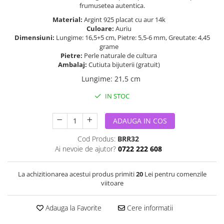
frumusetea autentica.
Material:
Argint 925 placat cu aur 14k
Culoare:
Auriu
Dimensiuni:
Lungime: 16,5+5 cm, Pietre: 5,5-6 mm, Greutate: 4,45
grame
Pietre:
Perle naturale de cultura
Ambalaj:
Cutiuta bijuterii (gratuit)
Lungime
:
21,5 cm
IN STOC
ADAUGA IN COS
Cod Produs:
BRR32
Ai nevoie de ajutor?
0722 222 608
La achizitionarea acestui produs primiti
20
Lei pentru comenzile
viitoare
Adauga la Favorite
Cere informatii