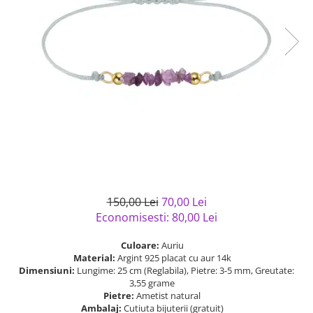
Bijuterii argint cu pietre
Pandantive mireasa
semipretioase
Bijuterii de Lux
Bijuterii argint placat cu aur
Bijuterii gotice si rock
Bijuterii argint cu diverse
Bijuterii Handmade
materiale
Bijuterii fantezie
Bijuterii argint cu murano
Casete si cutii de bijuterii
Bijuterii tungsten
Accesorii Piele
Cadouri
Solutii si lavete de curatare
150,00 Lei
70,00 Lei
bijuterii argint
Economisesti:
80,00
Lei
Culoare:
Auriu
Material:
Argint 925 placat cu aur 14k
Dimensiuni:
Lungime: 25 cm (Reglabila), Pietre: 3-5 mm, Greutate:
3,55 grame
Pietre:
Ametist natural
Ambalaj:
Cutiuta bijuterii (gratuit)