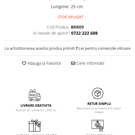
Lungime
:
25 cm
STOC EPUIZAT
Cod Produs:
BRR09
Ai nevoie de ajutor?
0722 222 608
La achizitionarea acestui produs primiti
7
Lei pentru comenzile viitoare
Adauga la Favorite
Cere informatii
RETUR SIMPLU
LIVRARE GRATUITA
Returnezi si primesti toti banii
Gratuit pt. comenzi >200 lei
inapoi