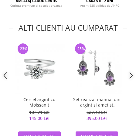
AMBALAJ CADOU GRATIS
GARANTIE 2 ANI
Cutiuta premium si saculet organza
Argint 925 validat de ANPC
ALTI CLIENTI AU CUMPARAT
-23%
-25%
-
Cercel argint cu
Set realizat manual din
Ce
Moissanit
argint si ametist
f
(pandantiv si cercei)
187,71 Lei
527,42 Lei
145,00 Lei
395,00 Lei